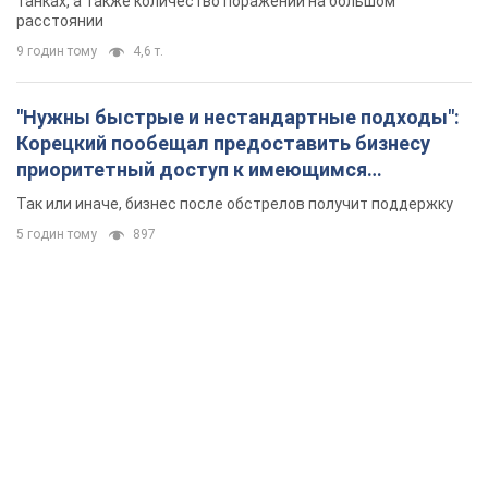
танках, а также количество поражений на большом
расстоянии
9 годин тому
4,6 т.
"Нужны быстрые и нестандартные подходы":
Корецкий пообещал предоставить бизнесу
приоритетный доступ к имеющимся
складским помещениям
Так или иначе, бизнес после обстрелов получит поддержку
5 годин тому
897