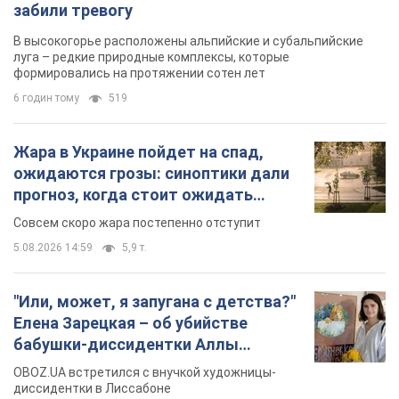
забили тревогу
В высокогорье расположены альпийские и субальпийские
луга – редкие природные комплексы, которые
формировались на протяжении сотен лет
6 годин тому
519
Жара в Украине пойдет на спад,
ожидаются грозы: синоптики дали
прогноз, когда стоит ожидать
изменения погоды
Совсем скоро жара постепенно отступит
5.08.2026 14:59
5,9 т.
"Или, может, я запугана с детства?"
Елена Зарецкая – об убийстве
бабушки-диссидентки Аллы
Горской, критике сына Стуса и
OBOZ.UA встретился с внучкой художницы-
бегстве в Португалию с пятью
диссидентки в Лиссабоне