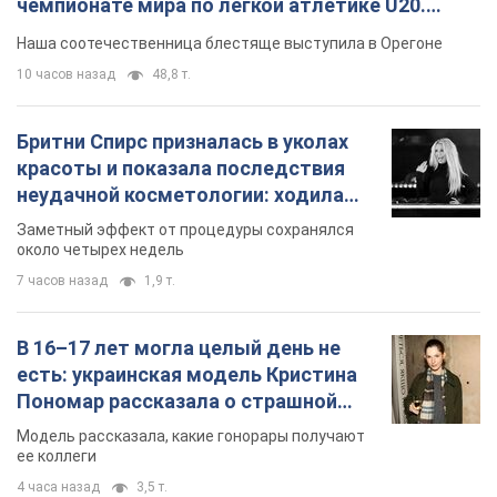
чемпионате мира по легкой атлетике U20.
Видео
Наша соотечественница блестяще выступила в Орегоне
10 часов назад
48,8 т.
Бритни Спирс призналась в уколах
красоты и показала последствия
неудачной косметологии: ходила
так почти месяц
Заметный эффект от процедуры сохранялся
около четырех недель
7 часов назад
1,9 т.
В 16–17 лет могла целый день не
есть: украинская модель Кристина
Пономар рассказала о страшной
стороне модельной карьеры
Модель рассказала, какие гонорары получают
ее коллеги
4 часа назад
3,5 т.