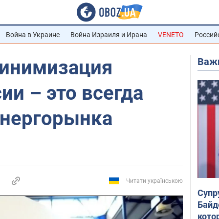
Война в Украине
Война Израиля и Ирана
VENETO
Россий
Важ
минимизация
ии – это всегда
энергорынка
Читати українською
Супр
Байд
кото