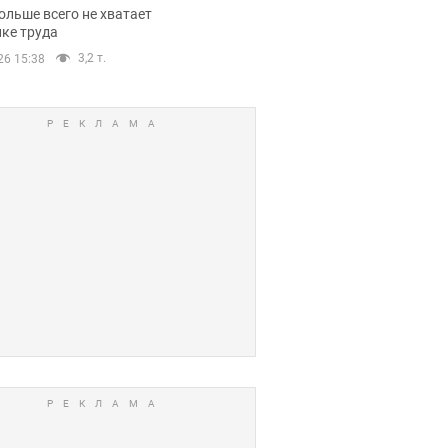
нсии
ольше всего не хватает
ке труда
3,2 т.
26 15:38