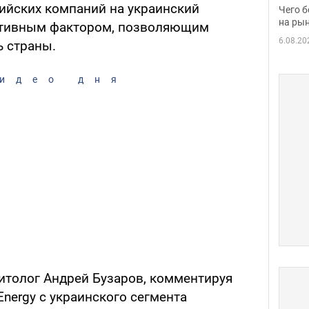
вака
ийских компаний на украинский
Чего б
на рын
итивным фактором, позволяющим
6.08.20
ь страны.
идео дня
итолог Андрей Бузаров, комментируя
nergy с украинского сегмента