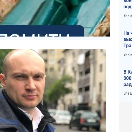
вой
под
кри
Викт
лог
На 
выс
Тра
Викт
В К
300
рад
воп
Влад