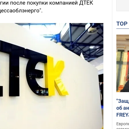
гии после покупки компанией ДТЕК
дессаоблэнерго".
TO
"Защ
об а
FREY
подд
Европ
совме