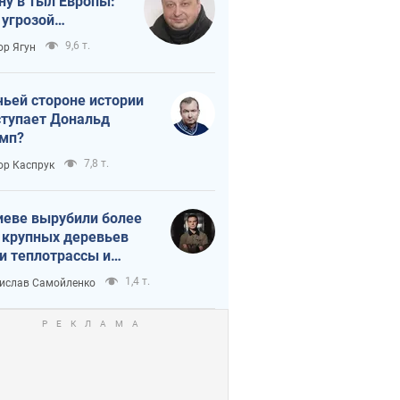
ну в тыл Европы:
 угрозой
тическая
9,6 т.
ор Ягун
истика
чьей стороне истории
тупает Дональд
мп?
7,8 т.
ор Каспрук
иеве вырубили более
 крупных деревьев
и теплотрассы и
реки Генплану
1,4 т.
ислав Самойленко