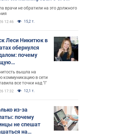
ессивном" раке
а врачи не обратили на это должного
ния
15,2 т.
26 12:46
ск Леси Никитюк в
атах обернулся
далом: почему
ущую
раведливо
нитость вышла на
йтили
ю коммуникацию в сети
тавила все точки над "i"
12,1 т.
26 17:32
олько из-за
латы: почему
инцы не спешат
ашаться на