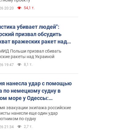
54,1 т.
26 20:20
истика убивает людей":
рский призвал обсудить
хват вражеских ракет над
иной
 МИД Польши призвал сбивать
йские ракеты над Украиной
8,1 т.
26 19:47
ия нанесла удар с помощью
а по немецкому судну в
ом море у Одессы:
обности
емя эвакуации экипажа российские
исты нанесли еще один удар
лотником по судну
2,7 т.
26 21:34