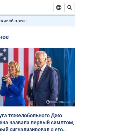
ские обстрелы
ное
уга тяжелобольного Джо
ена назвала первый симптом,
рый сигнализировал о его