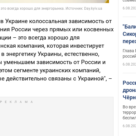
6.08.20
 в Украине колоссальная зависимость от
"Бал
ния России через прямых или косвенных
Сико
ции – это всегда хорошо для
пере
инская компания, которая инвестирует
Укра
Глава
 в энергетику Украины, естественно,
росси
Мы уменьшаем зависимость от России и
6.08.20
этом сегменте украинских компаний,
ые действительно связаны с Украиной", –
Росс
дрон
Чёрн
подр
Во вр
террор
беспи
6.08.20