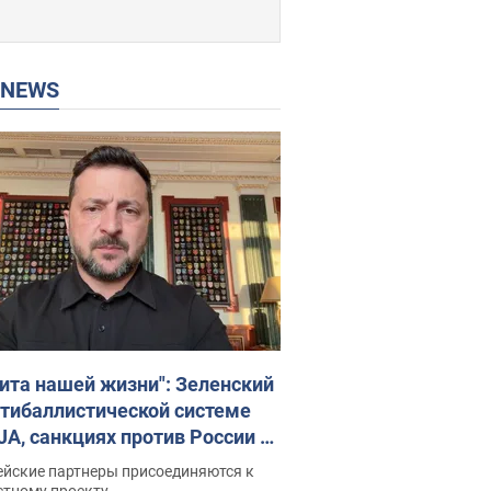
P NEWS
ита нашей жизни": Зеленский
нтибаллистической системе
JA, санкциях против России и
ержке аграриев. Видео
ейские партнеры присоединяются к
стному проекту