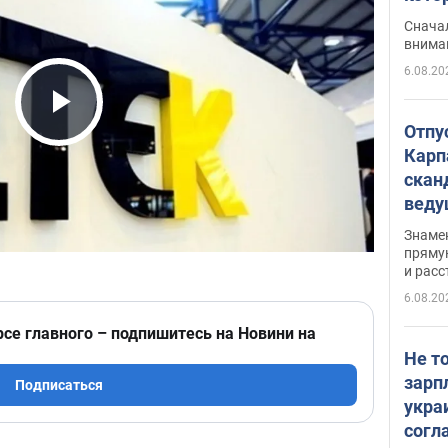
"агр
Сначал
внима
6.08.20
Play Video
Отпу
Карп
скан
вед
несп
Знаме
захе
пряму
и расс
6.08.20
рсе главного – подпишитесь на Новини на
Не т
зарп
Подписаться
укра
согл