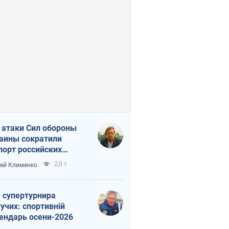
 атаки Сил обороны
аины сократили
порт российских
тепродуктов
2,0 т.
ей Клименко
 супертурнира
учих: спортивній
ендарь осени-2026