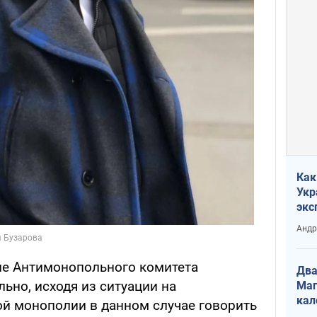
Как
Укр
экс
неф
Андр
ие Антимонопольного комитета
Два
ьно, исходя из ситуации на
Маг
кал
ой монополии в данном случае говорить