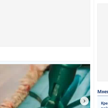
Мн
Кре