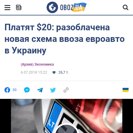
Платят $20: разоблачена
новая схема ввоза евроавто
в Украину
(Архив) Экономика
6.07.2018 15:22
26,7 т.
30