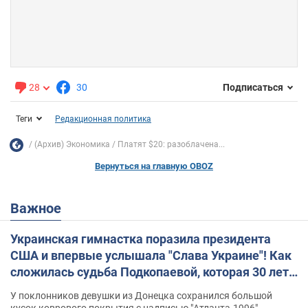
28
30
Подписаться
Теги
Редакционная политика
(Архив) Экономика
Платят $20: разоблачена...
Вернуться на главную OBOZ
Важное
Украинская гимнастка поразила президента
США и впервые услышала "Слава Украине"! Как
сложилась судьба Подкопаевой, которая 30 лет
назад завоевала "золото" Олимпиады
У поклонников девушки из Донецка сохранился большой
кусок коврового покрытия с надписью "Атланта-1996"