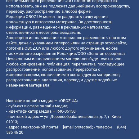
без письменного разрешения ООО «Золотая середина» их
использовать, они не подлежат дальнейшему воспроизводству,
переводу, распространению в любой форме.
Редакция OBOZ.UA может не разделять точку зрения,
изложенную в авторском материале. За достоверность
информации, размещенной в рекламных материалах,
ответственность несет рекламодатель.
Запрещено использование материалов размещенных на этом
сайте, даже с указанием гиперссылки на страницу этого сайта,
логотипа OBOZ.UA или любого другого упоминания, но без
письменного разрешения Редакции/ООО «Золотая середина»
Незаконным использованием материалов будет считаться:
любое копирование, публикация, перепечатка, последующее
распространение, использование, переработка с
использованием, включением в состав других материалов,
распространение, адаптация, перевод и другие подобные
изменения материала.
Название онлайн медиа — «OBOZ.UA»
- субъект в сфере онлайн медиа;
- идентификатор медиа — R40-06156;
- почтовый адрес — ул. Деревообрабатывающая, д. 7, г. Киев,
01013;
- адрес электронной почты —
[email protected]
; - телефон — (044)
585 46 20