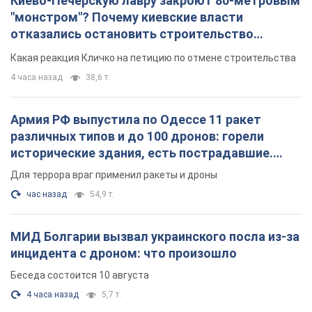
Киево-Печерскую лавру закроют 80-метровым
"монстром"? Почему киевские власти
отказались остановить строительство
небоскреба "московского верующего"
Какая реакция Кличко на петицию по отмене строительства
4 часа назад
38,6 т.
Армия РФ выпустила по Одессе 11 ракет
различных типов и до 100 дронов: горели
исторические здания, есть пострадавшие.
Фото и видео
Для террора враг применил ракеты и дроны
час назад
54,9 т.
МИД Болгарии вызвал украинского посла из-за
инцидента с дроном: что произошло
Беседа состоится 10 августа
4 часа назад
5,7 т.