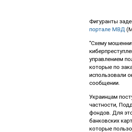
Фигуранты заде
портале МВД
(М
"Схему мошенни
киберпреступле
управлением по
которые по зак
использовали о
сообщении.
Украинцам пост
частности, Под
фондов. Для это
банковских карт
которые пользо