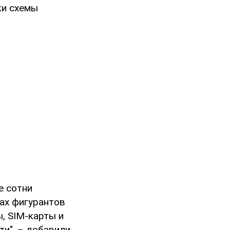
ки схемы
е сотни
ах фигурантов
, SIM-карты и
ти", – добавили