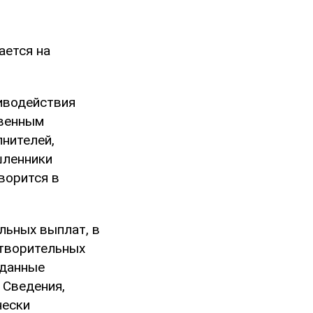
ается на
иводействия
твенным
нителей,
шленники
ворится в
льных выплат, в
отворительных
 данные
 Сведения,
чески