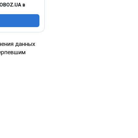
 OBOZ.UA в
чения данных
терпевшим