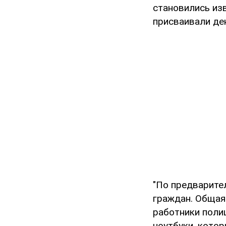
становились из
присваивали де
"По предварите
граждан. Общая
работники поли
ноутбуки, кото