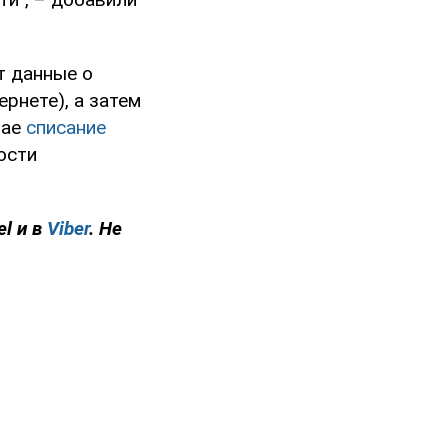
т данные о
ернете), а затем
чае
списание
ости
el и в
Viber
. Не