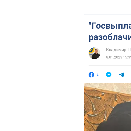
"Госвыпла
разоблач
Владимир П
8.01.2023 15:3
2