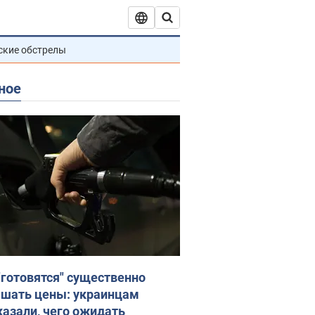
ские обстрелы
ное
"готовятся" существенно
шать цены: украинцам
казали, чего ожидать