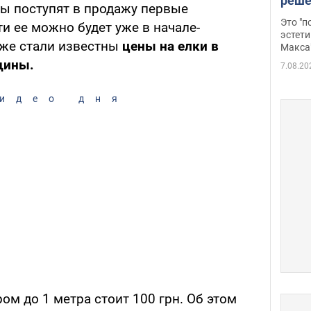
реше
ны поступят в продажу первые
росс
Это "
и ее можно будет уже в начале-
дрон
эстети
уже стали известны
цены на елки в
Макса
щины.
7.08.20
идео дня
м до 1 метра стоит 100 грн. Об этом