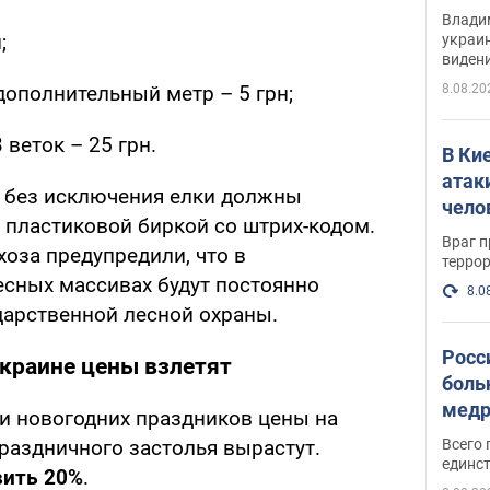
Инте
Владим
;
украи
виден
партне
8.08.20
дополнительный метр – 5 грн;
 веток – 25 грн.
В Ки
атак
се без исключения елки должны
чело
 пластиковой биркой со штрих-кодом.
Враг 
оза предупредили, что в
терро
есных массивах будут постоянно
8.0
дарственной лесной охраны.
Росс
Украине цены взлетят
боль
медр
ии новогодних праздников цены на
Всего 
раздничного застолья вырастут.
единст
вить 20%
.