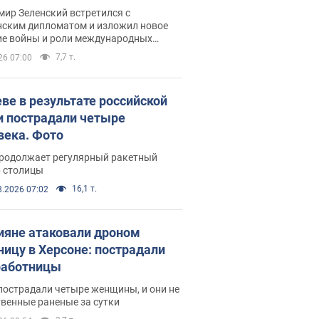
рвью с Безсмертным
ир Зеленский встретился с
нским дипломатом и изложил новое
ие войны и роли международных
ров в борьбе с Россией
7,7 т.
26 07:00
еве в результате российской
и пострадали четыре
века. Фото
продолжает регулярный ракетный
р столицы
16,1 т.
8.2026 07:02
ияне атаковали дроном
ницу в Херсоне: пострадали
аботницы
пострадали четыре женщины, и они не
венные раненые за сутки