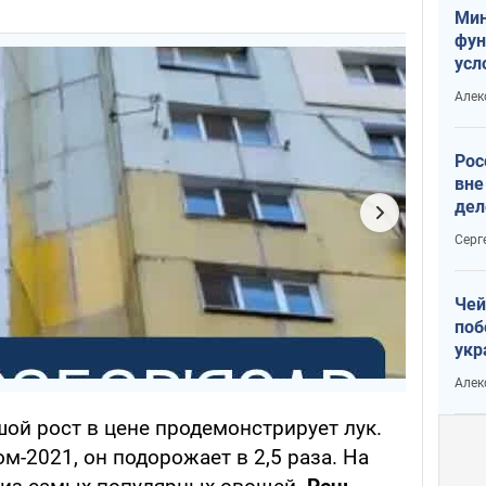
Мин
фун
усл
мас
Алек
вое
Рос
вне
дел
Серг
Чей
поб
укр
чин
Алек
наз
ой рост в цене продемонстрирует лук.
-2021, он подорожает в 2,5 раза. На