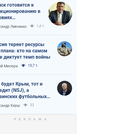
ск готовится к
кционированию в
овиях
штабного
1,4 т.
сандр Левченко
нного кризиса
сия теряет ресурсы
 плана: кто на самом
е диктует темп войны
10,7 т.
ей Мисюра
 будет Крым, тот и
едит (NSJ), а
аинских футбольных
овников могут
33
сандр Кирш
вать убийцами