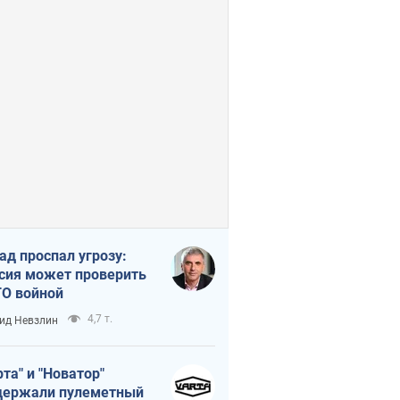
ад проспал угрозу:
сия может проверить
О войной
4,7 т.
ид Невзлин
рта" и "Новатор"
ержали пулеметный