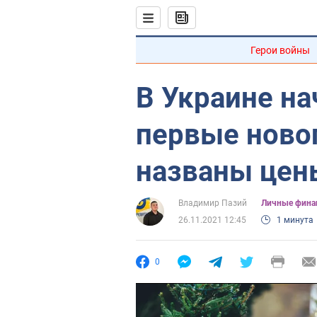
Герои войны
В Украине на
первые ново
названы цен
Владимир Пазий
Личные фина
26.11.2021 12:45
1 минута
0