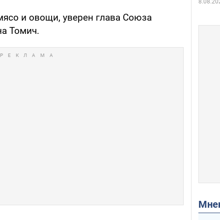
8.08.20
ясо и овощи, уверен глава Союза
на Томич.
Мн