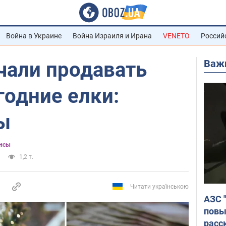
Война в Украине
Война Израиля и Ирана
VENETO
Россий
Важ
чали продавать
годние елки:
ы
нсы
1,2 т.
Читати українською
АЗС 
повы
расс