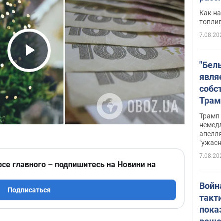
Как на
топли
7.08.20
Play Video
"Бел
явля
собс
Трам
прио
Трамп 
стро
немед
апелля
баль
"ужас
стои
7.08.20
долл
рсе главного – подпишитесь на Новини на
Войн
Подписаться
такт
пока