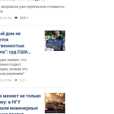
 заправках уже переписали стоимость
ва
23,2 т.
26 22:56
ый дом не
ется
твенностью
па": суд США
становил
уже заявил, что
ительство
ленно подаст
цию, назвав это
ного зала
ным решением"
мостью 400 млн
2,2 т.
26 23:54
аров
а меняет не только
ику: в НГУ
зали инженерные