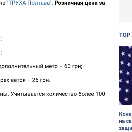
але
"ТРУХА Полтава"
.
Розничная цена за
TO
;
;
дополнительный метр – 60 грн;
рех веток – 25 грн.
ны. Учитывается количество более 100
Коне
на с
защи