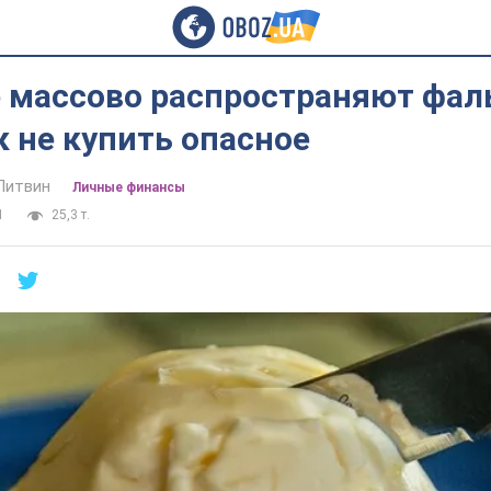
е массово распространяют фа
к не купить опасное
Литвин
Личные финансы
1
25,3 т.