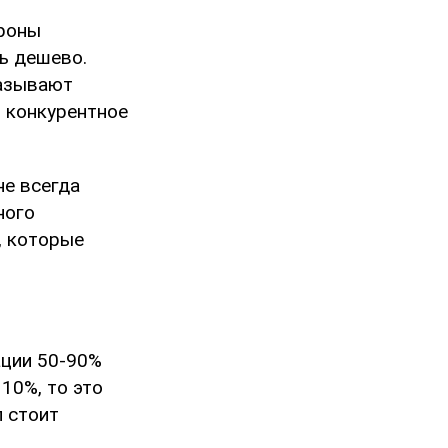
ороны
ь дешево.
называют
 конкурентное
е всегда
ного
, которые
ации 50-90%
10%, то это
 стоит