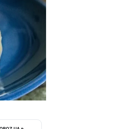
 OBOZ.UA в