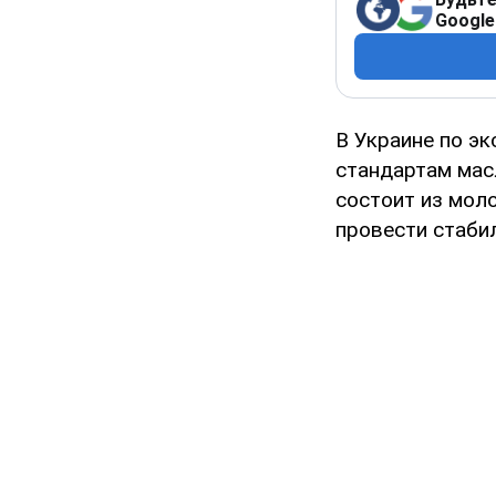
Google
В Украине по э
стандартам мас
состоит из мол
провести стабил