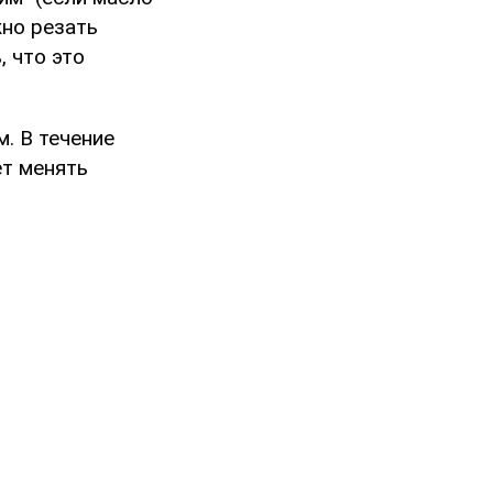
жно резать
, что это
. В течение
ет менять