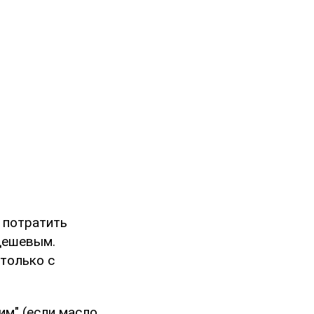
 потратить
дешевым.
только с
им" (если масло