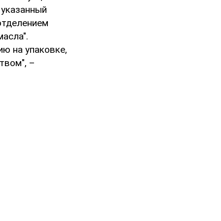
х указанный
отделением
асла".
ю на упаковке,
твом", –