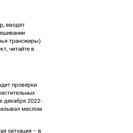
р, вводят
мешивании
вья трансжиры).
кт, читайте в
одит проверки
растительных
е декабря 2022-
 называл маслом
ая ситуация – в