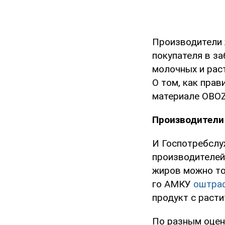
Производители 
покупателя в з
молочных и рас
О том, как прав
материале OBO
Производители
И Госпотребслу
производителей
жиров можно то
го АМКУ
оштра
продукт с раст
По разным оцен