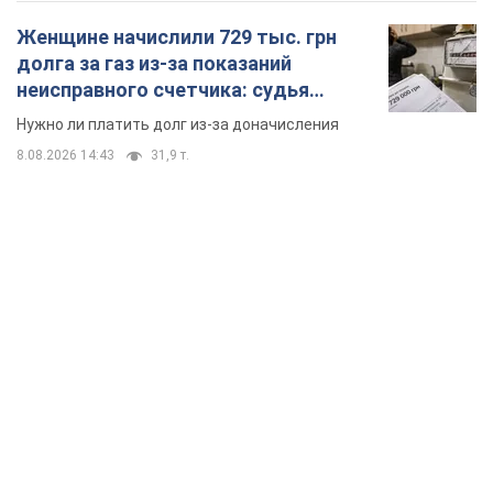
Женщине начислили 729 тыс. грн
долга за газ из-за показаний
неисправного счетчика: судья
вынес неожиданное решение
Нужно ли платить долг из-за доначисления
8.08.2026 14:43
31,9 т.