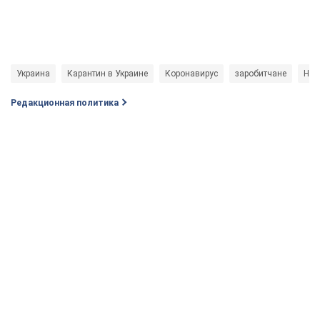
Украина
Карантин в Украине
Коронавирус
заробитчане
Нац
Редакционная политика