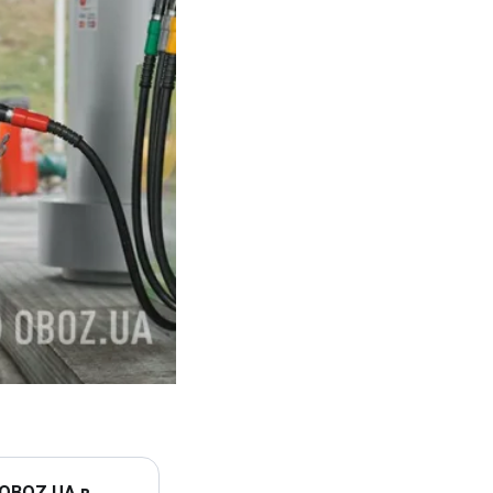
 OBOZ.UA в