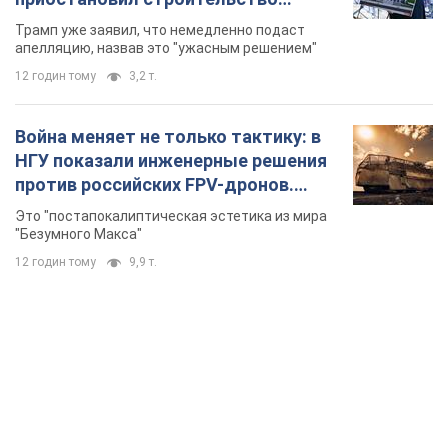
бального зала стоимостью 400 млн
Трамп уже заявил, что немедленно подаст
долларов
апелляцию, назвав это "ужасным решением"
12 годин тому
3,2 т.
Война меняет не только тактику: в
НГУ показали инженерные решения
против российских FPV-дронов.
Фото
Это "постапокалиптическая эстетика из мира
"Безумного Макса"
12 годин тому
9,9 т.