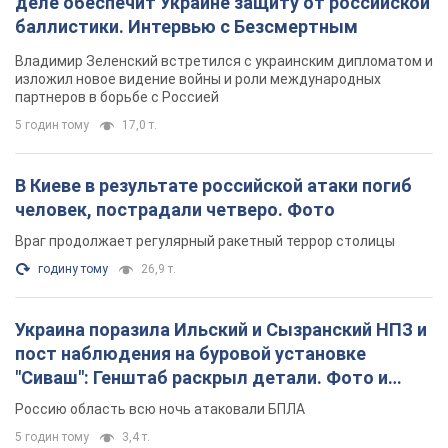
деле обеспечит Украине защиту от российской
баллистики. Интервью с Безсмертным
Владимир Зеленский встретился с украинским дипломатом и
изложил новое видение войны и роли международных
партнеров в борьбе с Россией
5 годин тому
17,0 т.
В Киеве в результате российской атаки погиб
человек, пострадали четверо. Фото
Враг продолжает регулярный ракетный террор столицы
годину тому
26,9 т.
Украина поразила Ильский и Сызранский НПЗ и
пост наблюдения на буровой установке
"Сиваш": Генштаб раскрыл детали. Фото и
видео
Россию область всю ночь атаковали БПЛА
5 годин тому
3,4 т.