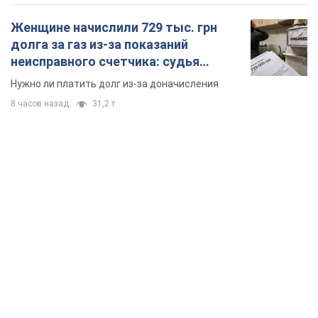
Женщине начислили 729 тыс. грн
долга за газ из-за показаний
неисправного счетчика: судья
вынес неожиданное решение
Нужно ли платить долг из-за доначисления
8 часов назад
31,2 т.