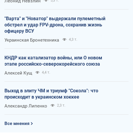
Леонид Невзлин
5,3 т.
"Варта" и "Новатор" выдержали пулеметный
обстрел и удар FPV-дрона, сохранив жизнь
офицеру ВСУ
Украинская Бронетехника
4,3 т.
КНДР как катализатор войны, или О новом
этапе российско-северокорейского союза
Алексей Кущ
4,4 т.
Выход в элиту ЧМ и триумф "Сокола": что
происходит в украинском хоккее
Александр Липенко
2,3 т.
Все мнения