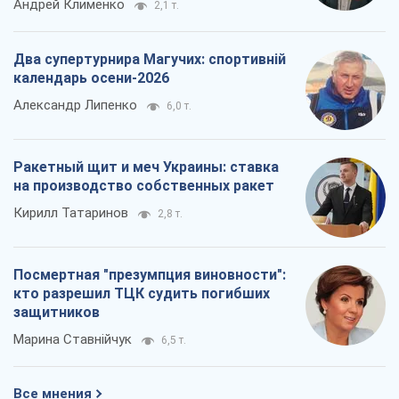
Андрей Клименко
2,1 т.
Два супертурнира Магучих: спортивній
календарь осени-2026
Александр Липенко
6,0 т.
Ракетный щит и меч Украины: ставка
на производство собственных ракет
Кирилл Татаринов
2,8 т.
Посмертная "презумпция виновности":
кто разрешил ТЦК судить погибших
защитников
Марина Ставнійчук
6,5 т.
Все мнения