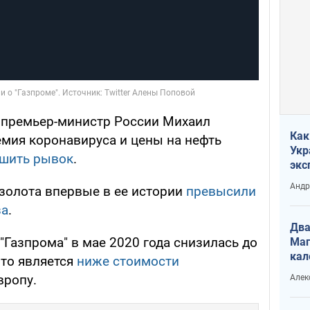
, премьер-министр России Михаил
Как
емия коронавируса и цены на нефть
Укр
шить рывок
.
экс
неф
Андр
золота впервые в ее истории
превысили
за
.
Два
 "Газпрома" в мае 2020 года снизилась до
Маг
кал
что является
ниже стоимости
вропу.
Алек