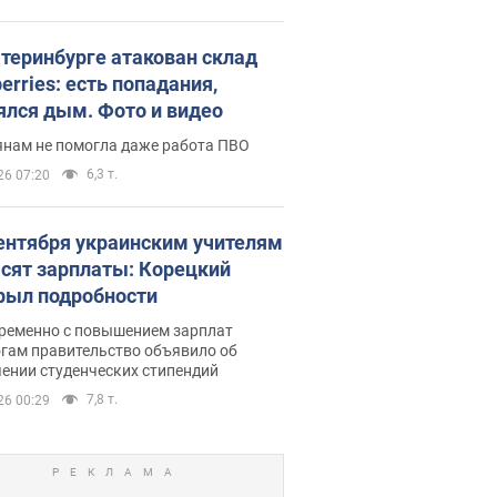
атеринбурге атакован склад
erries: есть попадания,
ялся дым. Фото и видео
янам не помогла даже работа ПВО
6,3 т.
26 07:20
сентября украинским учителям
сят зарплаты: Корецкий
рыл подробности
ременно с повышением зарплат
огам правительство объявило об
ении студенческих стипендий
7,8 т.
26 00:29