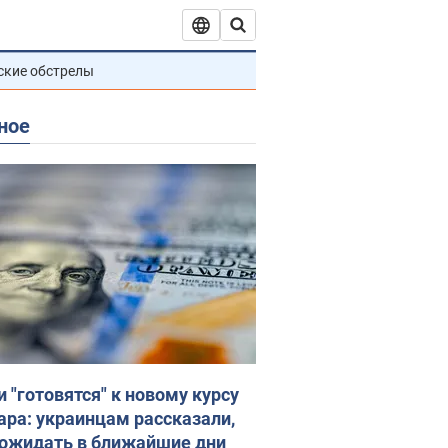
ские обстрелы
ное
и "готовятся" к новому курсу
ара: украинцам рассказали,
 ожидать в ближайшие дни