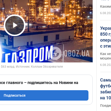
Каким
6.08.20
Укра
Play Video
850 
опер
с эт
Как не
мошен
6.08.20
Самы
рсе главного – подпишитесь на Новини на
футб
заби
Подписаться
на 1
Виде
Поеди