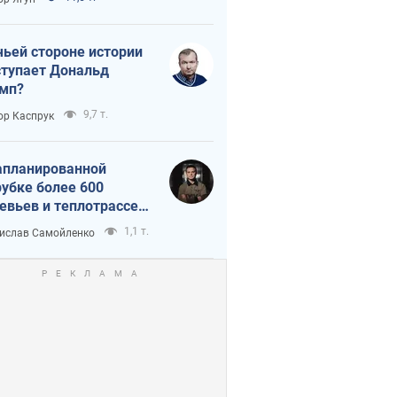
истика
чьей стороне истории
тупает Дональд
мп?
9,7 т.
ор Каспрук
апланированной
убке более 600
евьев и теплотрассе:
 происходит на
1,1 т.
ислав Самойленко
емках в Киеве