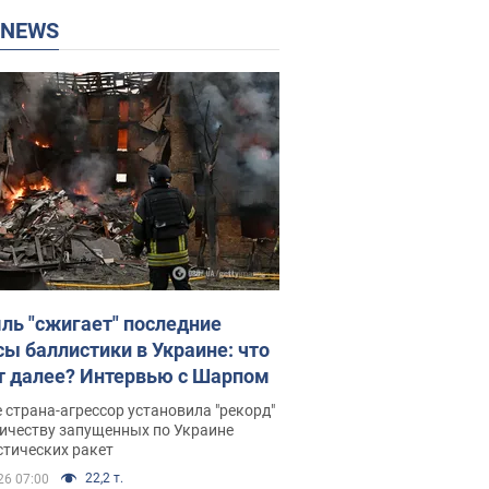
P NEWS
ль "сжигает" последние
сы баллистики в Украине: что
т далее? Интервью с Шарпом
 страна-агрессор установила "рекорд"
личеству запущенных по Украине
стических ракет
22,2 т.
26 07:00