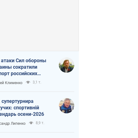
 атаки Сил обороны
аины сократили
порт российских
тепродуктов
3,1 т.
ей Клименко
 супертурнира
учих: спортивній
ендарь осени-2026
8,9 т.
сандр Липенко