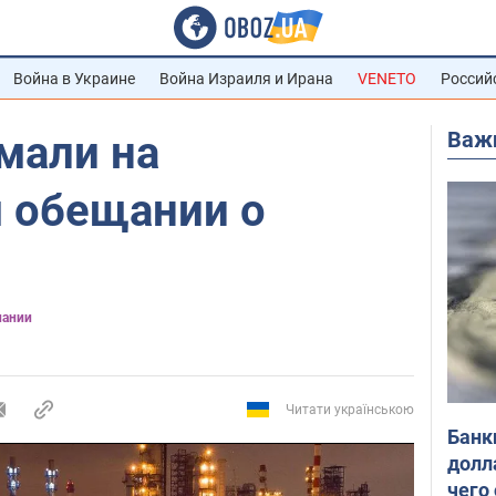
Война в Украине
Война Израиля и Ирана
VENETO
Россий
Важ
мали на
 обещании о
пании
Читати українською
Банк
долл
чего