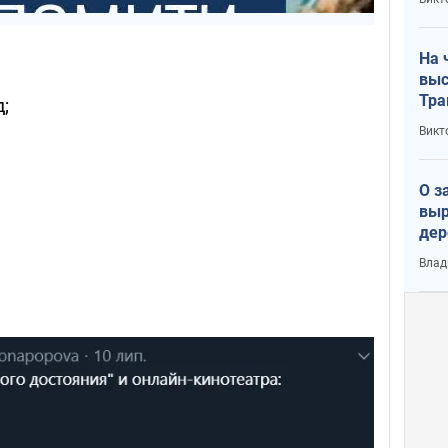
лог
На 
выс
Тра
;
Викт
О з
выр
дер
что
Влад
Тер