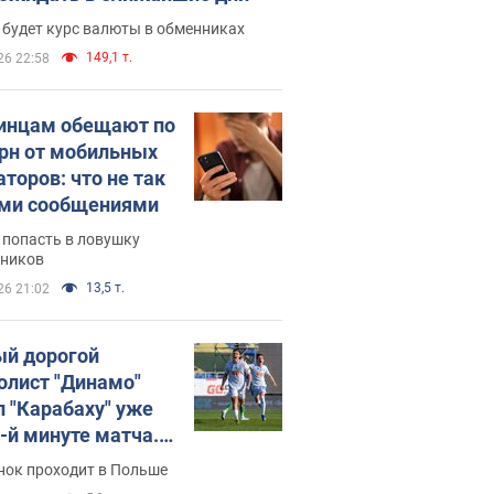
 будет курс валюты в обменниках
149,1 т.
26 22:58
инцам обещают по
грн от мобильных
аторов: что не так
ими сообщениями
 попасть в ловушку
ников
13,5 т.
26 21:02
й дорогой
олист "Динамо"
л "Карабаху" уже
0-й минуте матча.
о
нок проходит в Польше