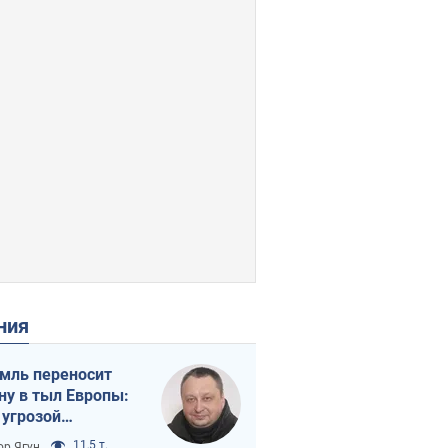
ения
мль переносит
ну в тыл Европы:
 угрозой
тическая
11,5 т.
ор Ягун