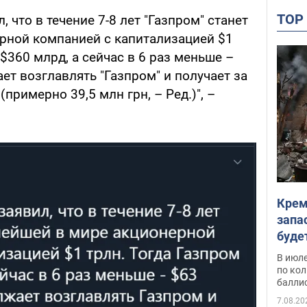
TO
, что в течение 7-8 лет "Газпром" станет
рной компанией с капитализацией $1
 $360 млрд, а сейчас в 6 раз меньше –
т возглавлять "Газпром" и получает за
(примерно 39,5 млн грн, – Ред.)", –
Крем
запа
буде
В июле
по ко
балли
7.08.20