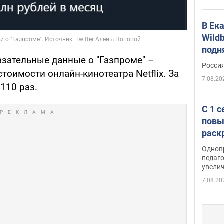
В Ек
Wildb
подн
азательные данные о "Газпроме" –
Росси
тоимости онлайн-кинотеатра Netflix. За
7.08.20
 110 раз.
С 1 
повы
раск
Однов
педаг
увелич
7.08.20