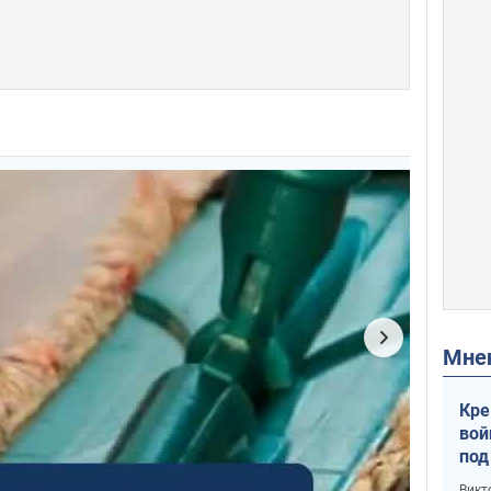
Мн
Кре
вой
под
кри
Викт