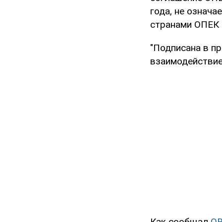
года, не означа
странами ОПЕК 
"Подписана в пр
взаимодействие"
Как сообщал
O