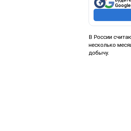
Google
В России считаю
несколько меся
добычу.