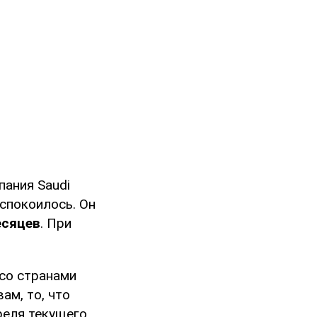
пания Saudi
успокоилось. Он
есяцев
. При
со странами
ам, то, что
реля текущего