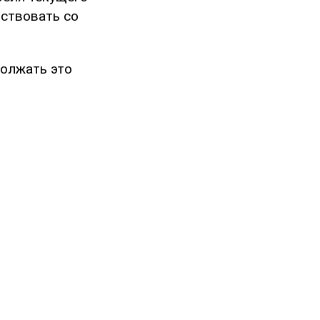
йствовать со
должать это