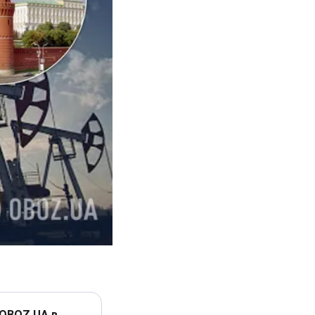
 OBOZ.UA в