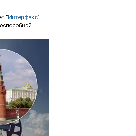
т "
Интерфакс
".
тоспособной.