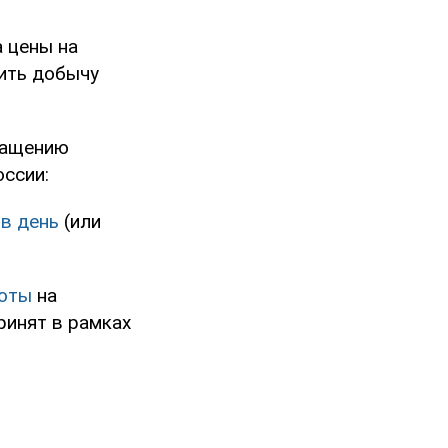
 цены на
чить добычу
ращению
оссии:
 в день
(или
люты
на
ринят в рамках