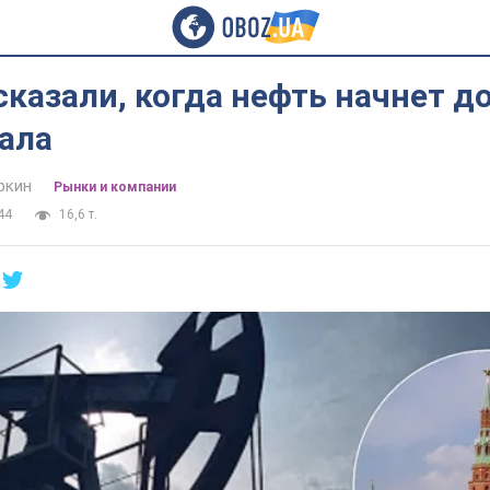
сказали, когда нефть начнет 
ала
ркин
Рынки и компании
44
16,6 т.