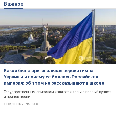
Какой была оригинальная версия гимна
Украины и почему ее боялась Российская
империя: об этом не рассказывают в школе
Государственным символом являются только первый куплет
и припев песни
8 годин тому
35,8 т.
Александру Пономареву – 53: что
известно о трех детях секс-
символа 90-х и как они выглядят
Несмотря на развитие карьеры, артист не
забывал о личном счастье
9.08.2026 04:01
10,1 т.