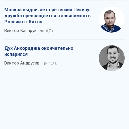
Виктор Андрусив
1,3 т.
Война и медиа: политика перешла в
соцсети, а СМИ играют по правилам
YouTube
Павел Казарин
867