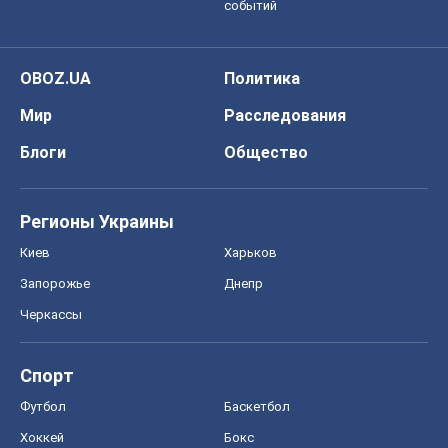
Регионы Украины
Киев
Харьков
Запорожье
Днепр
Черкассы
Спорт
Футбол
Баскетбол
Хоккей
Бокс
Формула-1
Моя школа
ГДЗ
Учебники
Онлайн уроки
ДПА
ЗНО
НМТ