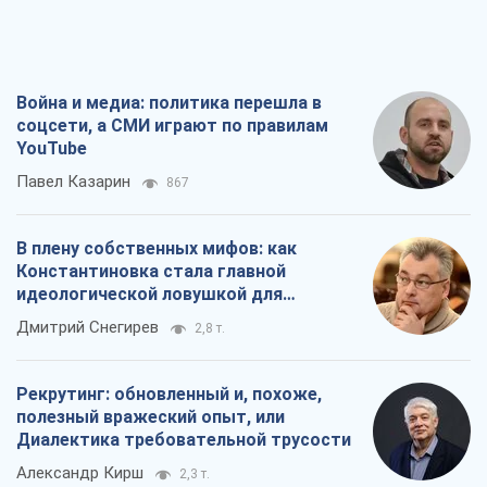
В плену собственных мифов: как
Константиновка стала главной
идеологической ловушкой для
российских оккупантов
Дмитрий Снегирев
2,8 т.
Рекрутинг: обновленный и, похоже,
полезный вражеский опыт, или
Диалектика требовательной трусости
Александр Кирш
2,3 т.
Ни оружия, ни людей: как Лукашенко
создает новую армию
Игар Тышкевич
16,9 т.
Все мнения