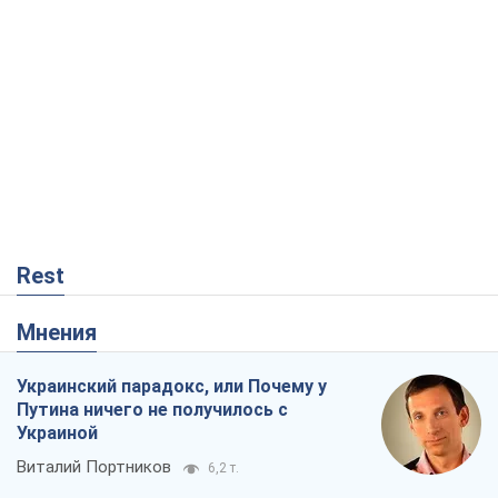
Rest
Мнения
Украинский парадокс, или Почему у
Путина ничего не получилось с
Украиной
Виталий Портников
6,2 т.
Москва выдвигает претензии Пекину:
дружба превращается в зависимость
России от Китая
Виктор Каспрук
6,7 т.
Дух Анкориджа окончательно
испарился