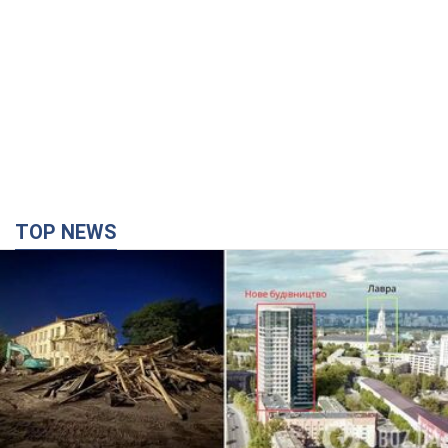
TOP NEWS
Киево-Печерскую лавру закроют 80-метровым
"монстром"? Почему киевские власти
отказались остановить строительство
небоскреба "московского верующего"
Какая реакция Кличко на петицию по отмене строительства
5 годин тому
54,3 т.