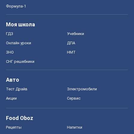
СНГ решебники
Авто
Тест Драйв
Электромобили
Акции
Сервис
Food Oboz
Рецепты
Напитки
Диеты
Экономика
Рынки и компании
Mакроэкономика
MedOboz