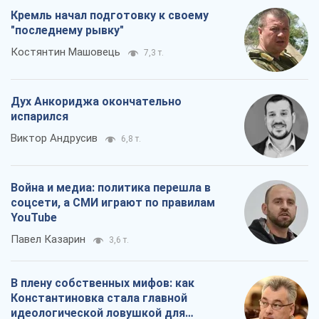
Кремль начал подготовку к своему
"последнему рывку"
Костянтин Машовець
7,3 т.
Дух Анкориджа окончательно
испарился
Виктор Андрусив
6,8 т.
Война и медиа: политика перешла в
соцсети, а СМИ играют по правилам
YouTube
Павел Казарин
3,6 т.
В плену собственных мифов: как
Константиновка стала главной
идеологической ловушкой для