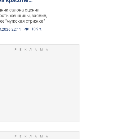
на красоты
рбил женщину
дник салона оценил
е химиотерапии,
ость женщины, заявив,
нее "мужская стрижка"
орелся скандал.
10,9 т.
8.2026 22:11