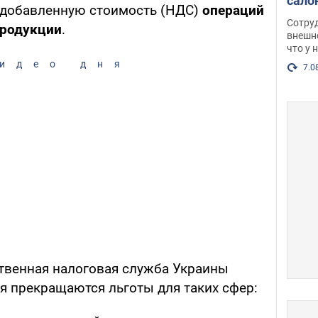
сало
 добавленную стоимость (НДС)
операций
оско
Сотру
продукции
.
посл
внешн
что у 
разг
идео дня
Фото
7.0
твенная налоговая служба Украины
аря прекращаются льготы для таких сфер: