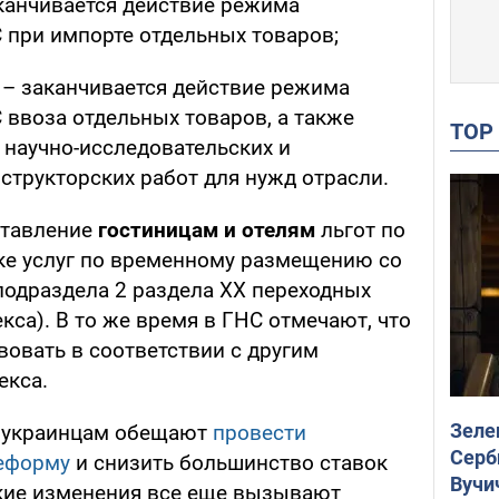
канчивается действие режима
 при импорте отдельных товаров;
– заканчивается действие режима
ввоза отдельных товаров, а также
TO
 научно-исследовательских и
структорских работ для нужд отрасли.
ставление
гостиницам и отелям
льгот по
ке услуг по временному размещению со
 подраздела 2 раздела ХХ переходных
са). В то же время в ГНС отмечают, что
вовать в соответствии с другим
екса.
Зеле
 украинцам обещают
провести
Серб
еформу
и снизить большинство ставок
Вучи
акие изменения все еще вызывают