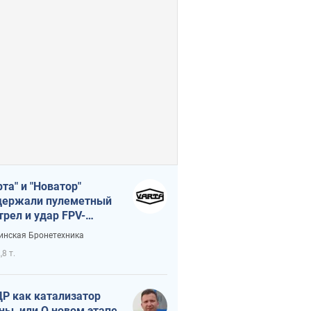
рта" и "Новатор"
ержали пулеметный
трел и удар FPV-
на, сохранив жизнь
инская Бронетехника
церу ВСУ
,8 т.
Р как катализатор
ны, или О новом этапе