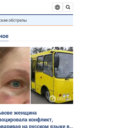
ские обстрелы
ное
ьвове женщина
воцировала конфликт,
оваривая на русском языке в