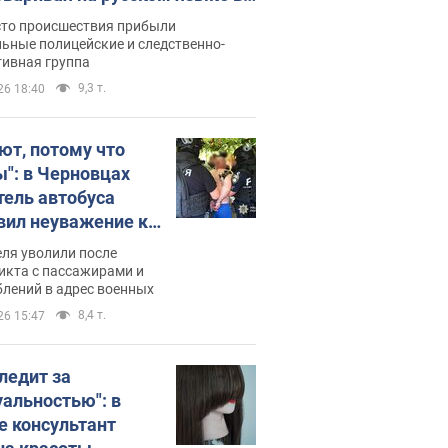
рутке: полиция составила
сто происшествия прибыли
нистративный протокол.
ьные полицейские и следственно-
тивная группа
о
9,3 т.
26 18:40
ют, потому что
ы": в Черновцах
тель автобуса
вил неуважение к
инским военным и
ля уволили после
тился за это.
икта с пассажирами и
лений в адрес военных
о
8,4 т.
26 15:47
следит за
уальностью": в
е консультант