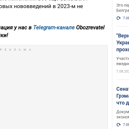
Это пе
говых нововведений в 2023-м не
Белгр
7.0
ация у нас в
Telegram-канале
Obozrevatel
йки!
"Вер
Укра
прох
плак
Участ
ежедн
7.08.20
Сена
Грэм
что 
Докум
эконо
7.0