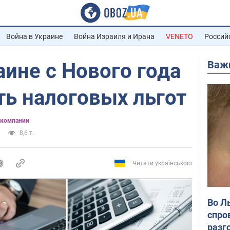
Война в Украине
Война Израиля и Ирана
VENETO
Россий
Важ
аине с Нового года
ть налоговых льгот
 компании
8,6 т.
Читати українською
Во Л
спро
разг