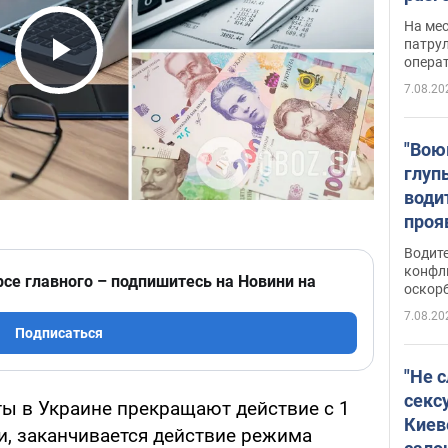
марш
На ме
адми
патрул
опера
Виде
Play Video
7.08.20
"Вою
глуп
води
проя
укра
Водите
попла
конфл
рсе главного – подпишитесь на Новини на
оскорб
Виде
7.08.20
Подписаться
"Не 
секс
ы в Украине прекращают действие с 1
Киев
ти, заканчивается действие режима