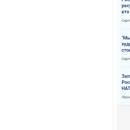
рес
кто
дик
Серг
"Мы
худ
сто
отч
Серг
рак
Зап
Рос
НАТ
Леон