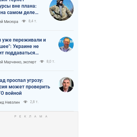
урсы вне плана:
 на самом деле
тует темп войны
8,4 т.
ей Мисюра
 уже переживали и
шее": Украине не
ит поддаваться
аянию из-за
8,0 т.
ей Марченко, эксперт
етного террора
ад проспал угрозу:
сия может проверить
О войной
2,8 т.
ид Невзлин