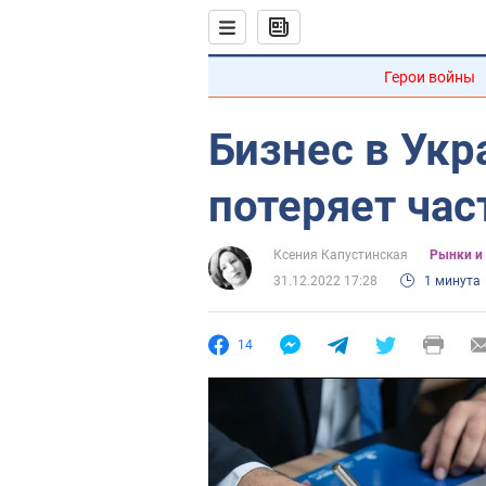
Герои войны
Бизнес в Укр
потеряет час
Ксения Капустинская
Рынки и
31.12.2022 17:28
1 минута
14