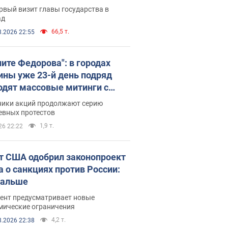
рвый визит главы государства в
ад
66,5 т.
8.2026 22:55
ните Федорова": в городах
ины уже 23-й день подряд
одят массовые митинги с
атами. Фото и видео
ники акций продолжают серию
евных протестов
1,9 т.
26 22:22
т США одобрил законопроект
а о санкциях против России:
дальше
ент предусматривает новые
мические ограничения
4,2 т.
8.2026 22:38