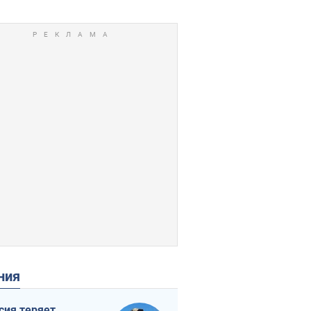
ения
сия теряет