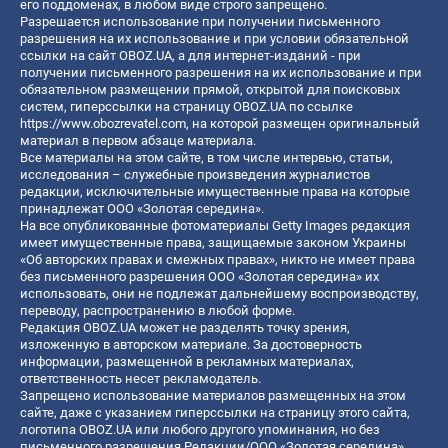
его поддоменах, в любом виде строго запрещено.
Разрешается использование при получении письменного
разрешения на их использование и при условии обязательной
ссылки на сайт OBOZ.UA, а для интернет-изданий - при
получении письменного разрешения на их использование и при
обязательном размещении прямой, открытой для поисковых
систем, гиперссылки на страницу OBOZ.UA по ссылке
https://www.obozrevatel.com
, на которой размещен оригинальный
материал в первом абзаце материала.
Все материалы на этом сайте, в том числе интервью, статьи,
исследования – служебные произведения журналистов
редакции, исключительные имущественные права на которые
принадлежат ООО «Золотая середина».
На все опубликованные фотоматериалы Getty Images редакция
имеет имущественные права, защищаемые законом Украины
«Об авторских правах и смежных правах», никто не имеет права
без письменного разрешения ООО «Золотая середина» их
использовать, они не подлежат дальнейшему воспроизводству,
переводу, распространению в любой форме.
Редакция OBOZ.UA может не разделять точку зрения,
изложенную в авторском материале. За достоверность
информации, размещенной в рекламных материалах,
ответственность несет рекламодатель.
Запрещено использование материалов размещенных на этом
сайте, даже с указанием гиперссылки на страницу этого сайта,
логотипа OBOZ.UA или любого другого упоминания, но без
письменного разрешения Редакции/ООО «Золотая середина»