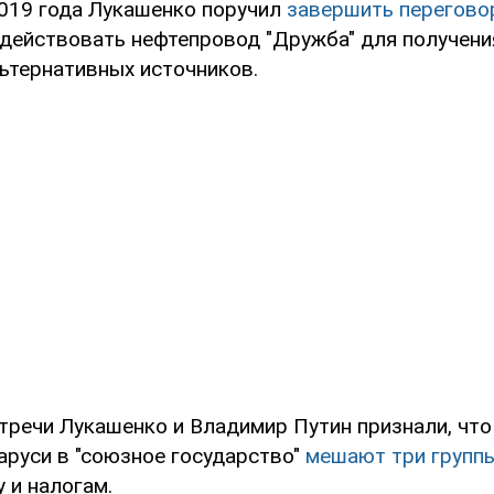
019 года Лукашенко поручил
завершить перегово
действовать нефтепровод "Дружба" для получени
льтернативных источников.
тречи Лукашенко и Владимир Путин признали, чт
аруси в "союзное государство"
мешают три групп
у и налогам.