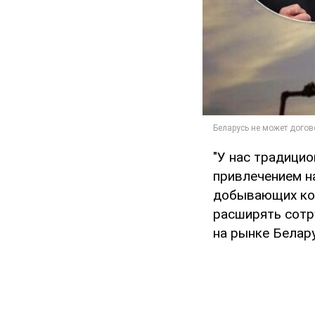
"У нас традици
привлечением н
добывающих ком
расширять сотр
на рынке Белару