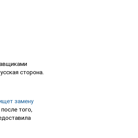
тавщиками
усская сторона.
ищет замену
после того,
редоставила