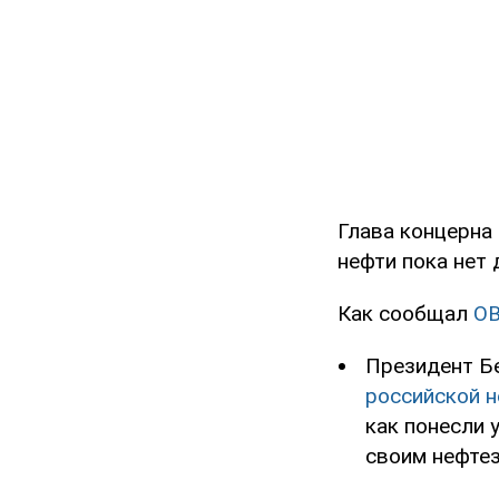
Глава концерна
нефти пока нет
Как сообщал
O
Президент Б
российской 
как понесли 
своим нефте