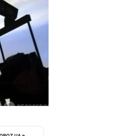
 OBOZ.UA в