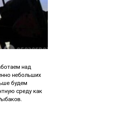
аботаем над
менно небольших
льше будем
нтную среду как
Рыбаков.