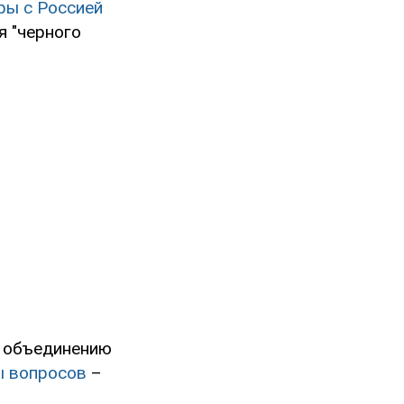
ры с Россией
я "черного
о объединению
ы вопросов
–