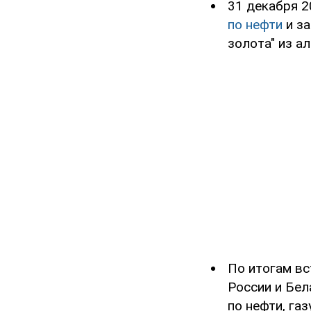
31 декабря 2
по нефти
и за
золота" из а
По итогам вс
России и Бел
по нефти, газ