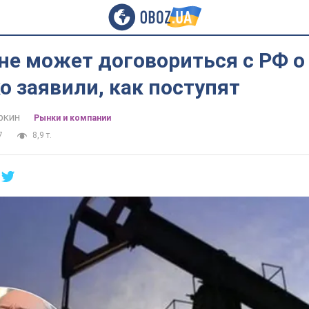
не может договориться с РФ о 
 заявили, как поступят
ркин
Рынки и компании
7
8,9 т.