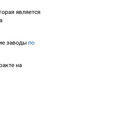
торая является
а
щие заводы
по
ракте на