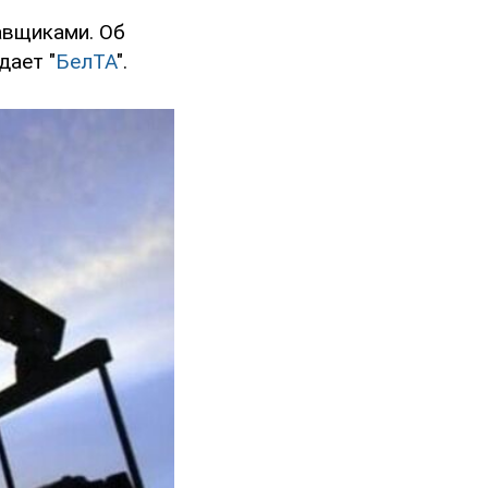
авщиками. Об
дает "
БелТА
".