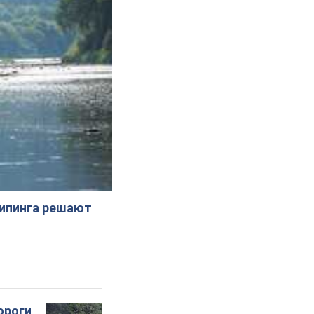
жипинга решают
ороги