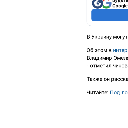
Будьте
Google
В Украину могут
Об этом в
инте
Владимир Омелян
- отметил чинов
Также он расск
Читайте:
Под ло