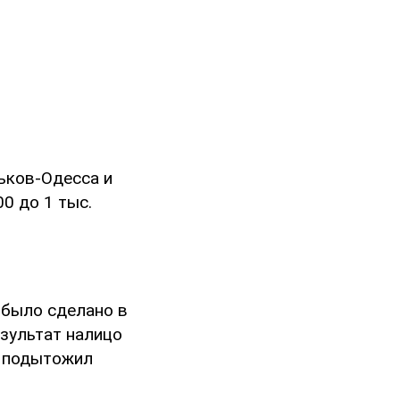
рьков-Одесса и
0 до 1 тыс.
 было сделано в
езультат налицо
 - подытожил