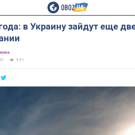
года: в Украину зайдут еще дв
ании
омика
32
5,9 т.