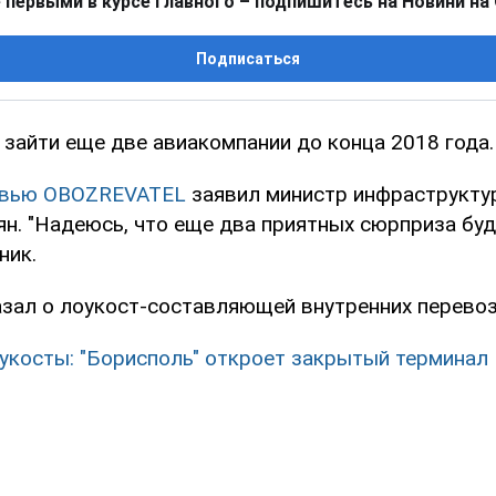
 первыми в курсе главного – подпишитесь на Новини на
Подписаться
 зайти еще две авиакомпании до конца 2018 года.
рвью OBOZREVATEL
заявил министр инфраструкту
. "Надеюсь, что еще два приятных сюрприза буду
ник.
азал о лоукост-составляющей внутренних перевоз
укосты: "Борисполь" откроет закрытый терминал