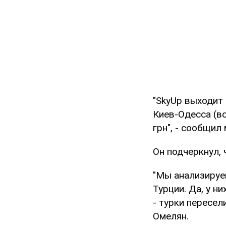
"SkyUp выходит 
Киев-Одесса (во
грн", - сообщил
Он подчеркнул, 
"Мы анализируе
Турции. Да, у н
- турки пересел
Омелян.