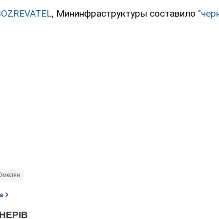
BOZREVATEL
, Мининфраструктуры составило
"чер
Омелян
а