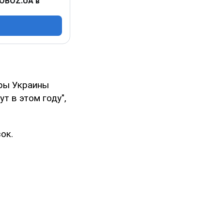
 OBOZ.UA в
ры Украины
т в этом году",
ок.