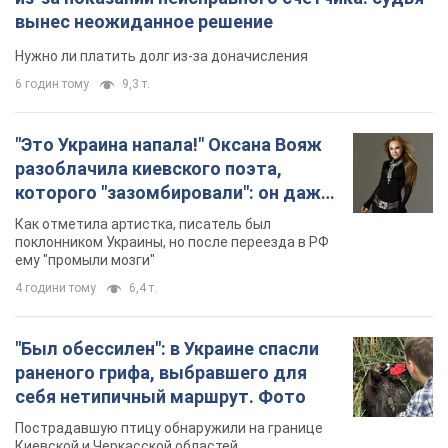
вынес неожиданное решение
Нужно ли платить долг из-за доначисления
6 годин тому
9,3 т.
"Это Украина напала!" Оксана Вояж
разоблачила киевского поэта,
которого "зазомбировали": он даже
русского не знал, а теперь хочет
Как отметила артистка, писатель был
геноцида украинцев
поклонником Украины, но после переезда в РФ
ему "промыли мозги"
4 години тому
6,4 т.
"Был обессилен": в Украине спасли
раненого грифа, выбравшего для
себя нетипичный маршрут. Фото
Пострадавшую птицу обнаружили на границе
Киевской и Черкасской областей