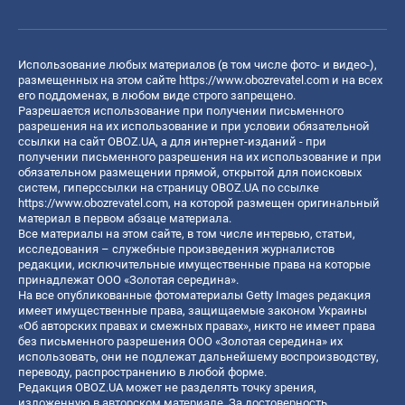
Использование любых материалов (в том числе фото- и видео-),
размещенных на этом сайте
https://www.obozrevatel.com
и на всех
его поддоменах, в любом виде строго запрещено.
Разрешается использование при получении письменного
разрешения на их использование и при условии обязательной
ссылки на сайт OBOZ.UA, а для интернет-изданий - при
получении письменного разрешения на их использование и при
обязательном размещении прямой, открытой для поисковых
систем, гиперссылки на страницу OBOZ.UA по ссылке
https://www.obozrevatel.com
, на которой размещен оригинальный
материал в первом абзаце материала.
Все материалы на этом сайте, в том числе интервью, статьи,
исследования – служебные произведения журналистов
редакции, исключительные имущественные права на которые
принадлежат ООО «Золотая середина».
На все опубликованные фотоматериалы Getty Images редакция
имеет имущественные права, защищаемые законом Украины
«Об авторских правах и смежных правах», никто не имеет права
без письменного разрешения ООО «Золотая середина» их
использовать, они не подлежат дальнейшему воспроизводству,
переводу, распространению в любой форме.
Редакция OBOZ.UA может не разделять точку зрения,
изложенную в авторском материале. За достоверность