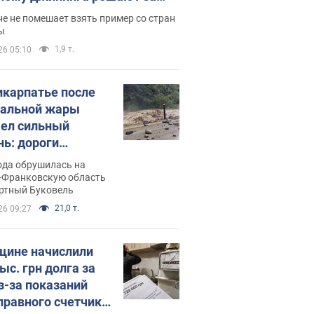
ицей
е не помешает взять пример со стран
ы
1,9 т.
26 05:10
икарпатье после
альной жары
ел сильный
нь: дороги
ратились в реки.
ода обрушилась на
о
-Франковскую область
ортный Буковель
21,0 т.
26 09:27
ине начислили
ыс. грн долга за
из-за показаний
правного счетчика: