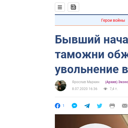
Герои войны
Бывший нача
таможни об
увольнение в
Ярослав Маркин
(Архив) Экон
8.07.2020 16:36
7,4 т.
1