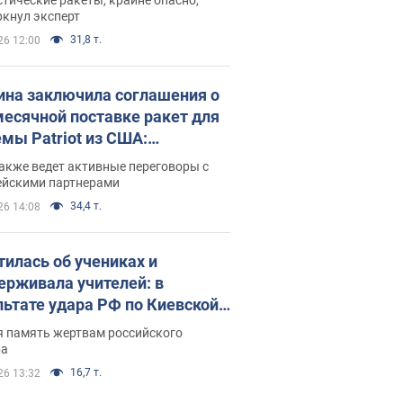
ркнул эксперт
31,8 т.
26 12:00
ина заключила соглашения о
есячной поставке ракет для
емы Patriot из США:
нский раскрыл подробности
акже ведет активные переговоры с
ейскими партнерами
34,4 т.
26 14:08
тилась об учениках и
ерживала учителей: в
льтате удара РФ по Киевской
сти погибли директор
я память жертвам российского
ского лицея, её муж и внук
ра
16,7 т.
26 13:32