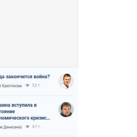
да закончится война?
5,5 т.
 Христензен
аина вступила в
тояние
номического кризиса.
ь ли свет в конце
4,7 т.
м Денисенко
неля?