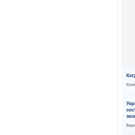
Ког
Юрий
Укр
сос
эко
Ест
Вади
тун