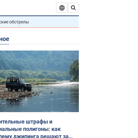
ские обстрелы
ное
ительные штрафы и
иальные полигоны: как
лему джипинга решают за