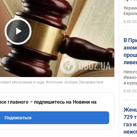
гран
Украин
Европ
8.08.20
Play Video
В Пр
аном
прош
ливе
прев
Непог
Виде
Ивано
и кур
8.08.20
рсе главного – подпишитесь на Новини на
Женщ
729 т
Подписаться
газ 
неис