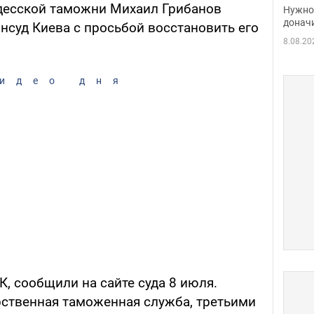
судь
десской таможни Михаил Грибанов
Нужно 
неож
донач
нсуд Киева с просьбой восстановить его
8.08.20
идео дня
К, сообщили на сайте суда 8 июля.
рственная таможенная служба, третьими