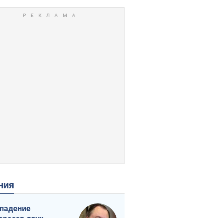
ения
падение