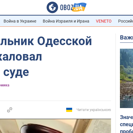
Война в Украине
Война Израиля и Ирана
VENETO
Россий
Важ
льник Одесской
жаловал
 суде
омика
Читати українською
Знач
спец
проб