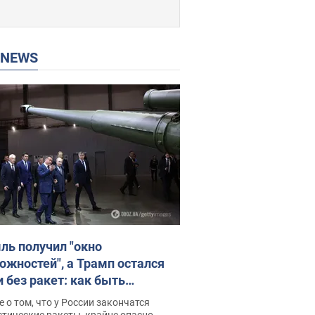
P NEWS
ль получил "окно
ожностей", а Трамп остался
и без ракет: как быть
ине? Интервью с Мельником
 о том, что у России закончатся
тические ракеты, крайне опасно,