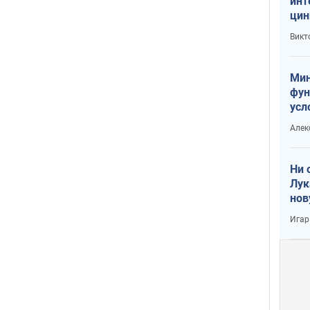
инт
цин
или
Викт
Тра
Мин
фун
усл
вое
Алек
Ни 
Лук
нов
Игар