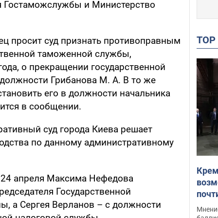
я Гостаможслужбы и Министерство
TO
тец просит суд признать противоправным
ственной таможенной службы,
года, о прекращении государственной
должности Грибанова М. А. В то же
становить его в должности начальника
ится в сообщении.
ативный суд города Киева решает
одства по данному административному
Крем
, 24 апреля Максима Нефедова
возм
редседателя Государственной
почт
, а Сергея Верланов – с должности
Укра
Мнение
ной налоговой службы.
баллис