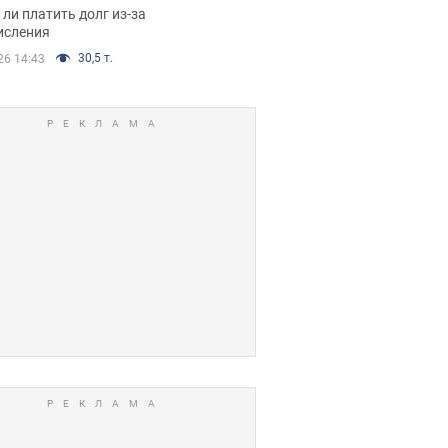
я вынес
ли платить долг из-за
иданное решение
исления
30,5 т.
26 14:43