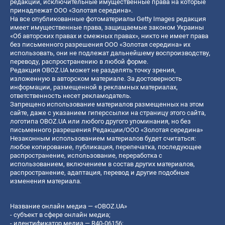
редакции, исключительные имущественные права на которые
принадлежат ООО «Золотая середина».
На все опубликованные фотоматериалы Getty Images редакция
имеет имущественные права, защищаемые законом Украины
«Об авторских правах и смежных правах», никто не имеет права
без письменного разрешения ООО «Золотая середина» их
использовать, они не подлежат дальнейшему воспроизводству,
переводу, распространению в любой форме.
Редакция OBOZ.UA может не разделять точку зрения,
изложенную в авторском материале. За достоверность
информации, размещенной в рекламных материалах,
ответственность несет рекламодатель.
Запрещено использование материалов размещенных на этом
сайте, даже с указанием гиперссылки на страницу этого сайта,
логотипа OBOZ.UA или любого другого упоминания, но без
письменного разрешения Редакции/ООО «Золотая середина»
Незаконным использованием материалов будет считаться:
любое копирование, публикация, перепечатка, последующее
распространение, использование, переработка с
использованием, включением в состав других материалов,
распространение, адаптация, перевод и другие подобные
изменения материала.
Название онлайн медиа — «OBOZ.UA»
- субъект в сфере онлайн медиа;
- идентификатор медиа — R40-06156;