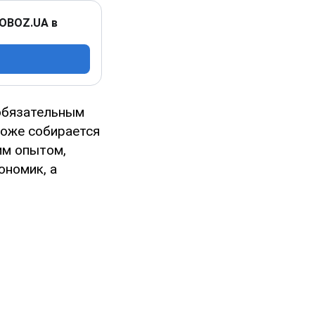
 OBOZ.UA в
 обязательным
тоже собирается
им опытом,
ономик, а