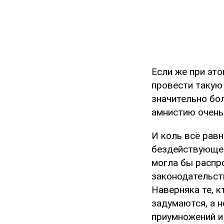
Если же при это
провести такую
значительно бо
амнистию очень
И коль всё равн
бездействующем
могла бы распро
законодательст
Наверняка те, 
задумаются, а 
приумножений и 