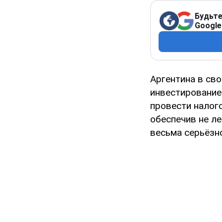
Будьте
Google
Аргентина в св
инвестирование
провести налог
обеспечив не л
весьма серьёзн