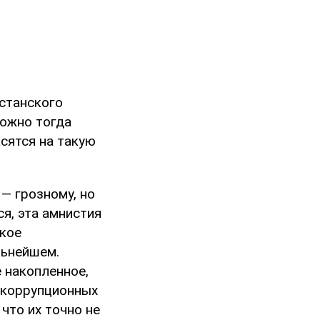
хстанского
можно тогда
сятся на такую
— грозному, но
я, эта амнистия
акое
льнейшем.
 накопленное,
 коррупционных
что их точно не