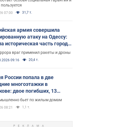
е поселился
 пользуется
31,7 т.
26 07:00
ийская армия совершила
ированную атаку на Одессу:
ла историческая часть города,
 пострадавшие. Фото и видео
ррора враг применил ракеты и дроны
20,4 т.
8.2026 09:16
я России попала в две
дние многоэтажки в
кове: двое погибших, 13
радавших
умышленно бьет по жилым домам
1,1 т.
26 08:21