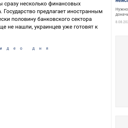
неис
ы сразу несколько финансовых
судь
Нужно 
а. Государство предлагает иностранным
неож
донач
ески половину банковского сектора
8.08.20
е не нашли, украинцев уже готовят к
идео дня