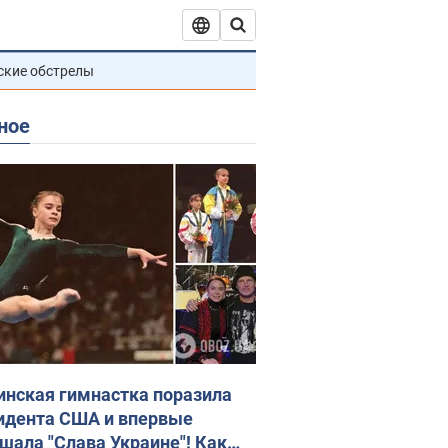
ские обстрелы
ное
инская гимнастка поразила
идента США и впервые
шала "Слава Украине"! Как