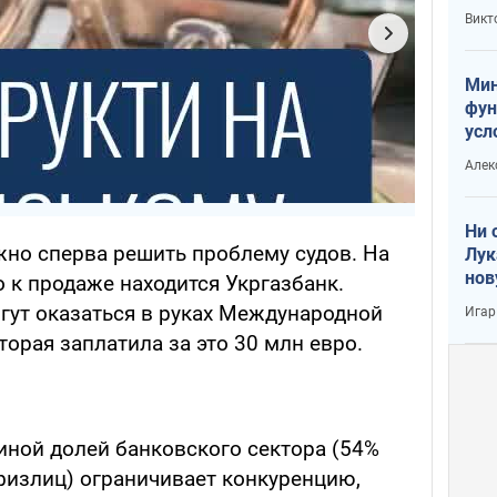
или
Викт
Тра
Мин
фун
усл
вое
Алек
Ни 
жно сперва решить проблему судов. На
Лук
нов
 к продаже находится Укргазбанк.
гут оказаться в руках Международной
Игар
орая заплатила за это 30 млн евро.
иной долей банковского сектора (54%
 физлиц) ограничивает конкуренцию,