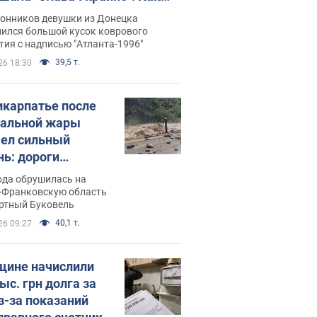
илась судьба Подкопаевой,
лонников девушки из Донецка
рая 30 лет назад завоевала
нился большой кусок коврового
ия с надписью "Атланта-1996"
ото" Олимпиады
39,5 т.
26 18:30
икарпатье после
альной жары
ел сильный
нь: дороги
ратились в реки.
ода обрушилась на
о
-Франковскую область
ортный Буковель
40,1 т.
26 09:27
ине начислили
ыс. грн долга за
из-за показаний