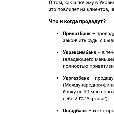
О том, как и почему в Укра
это повлияет на клиентов, 
Что и когда продадут?
ПриватБанк
– продад
закончить суды с бы
Укрэксимбанк
– в те
(владеющего меньшей 
полностью приватизи
Укргазбанк
– продад
(Международная фина
банку на 30 млн евро
себе 20% "Укргаза");
Ощадбанк
– хотят пр