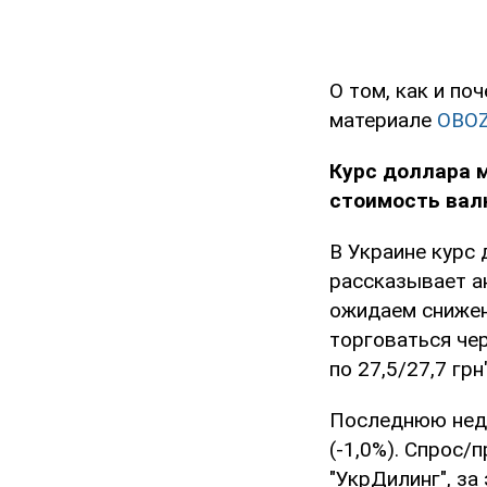
О том, как и по
материале
OBO
Курс доллара м
стоимость ва
В Украине курс
рассказывает а
ожидаем снижен
торговаться че
по 27,5/27,7 грн
Последнюю неде
(-1,0%). Спрос
"УкрДилинг", за 