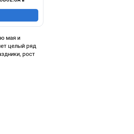
ю мая и
яет целый ряд
аздники, рост