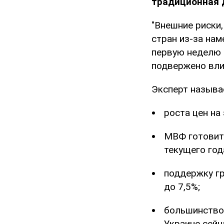
традиционная 
"Внешние риски
стран из-за на
первую неделю 
подвержено вли
Эксперт называ
роста цен на
МВФ готовит
текущего год
поддержку гр
до 7,5%;
большинство
Украине сейч