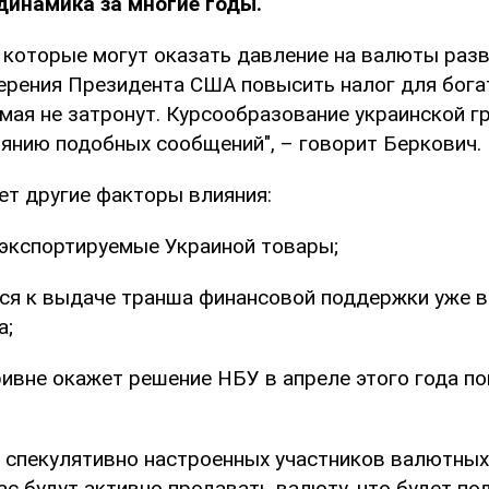
динамика за многие годы.
, которые могут оказать давление на валюты ра
мерения Президента США повысить налог для бога
мая не затронут. Курсообразование украинской гр
янию подобных сообщений", – говорит Беркович.
ет другие факторы влияния:
 экспортируемые Украиной товары;
ся к выдаче транша финансовой поддержки уже в
а;
ивне окажет решение НБУ в апреле этого года п
 спекулятивно настроенных участников валютных
ас будут активно продавать валюту, что будет п