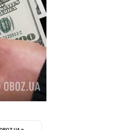
 OBOZ.UA в