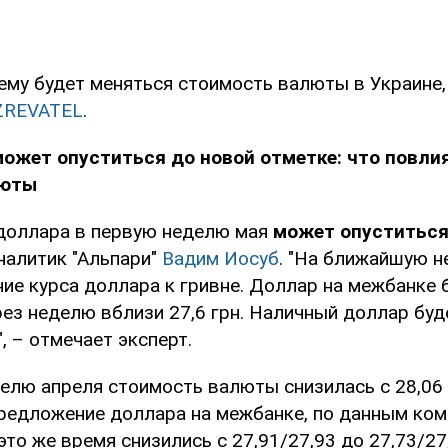
чему будет меняться стоимость валюты в Украине,
ZREVATEL
.
ожет опуститься до новой отметке: что повли
люты
 доллара в первую неделю мая
может опуститься 
налитик "Альпари"
Вадим Иосуб
. "На ближайшую 
ие курса доллара к гривне. Доллар на межбанке 
рез неделю вблизи 27,6 грн. Наличный доллар буд
", – отмечает эксперт.
лю апреля стоимость валюты снизилась с 28,06 
/предложение доллара на межбанке, по данным ко
это же время снизились с 27,91/27,93 до 27,73/27,