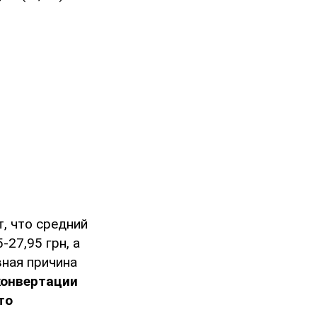
, что средний
-27,95 грн, а
вная причина
конвертации
то