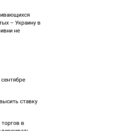
звивающихся
тых – Украину в
ивни не
 сентябре
овысить ставку
 торгов в
оддерживать