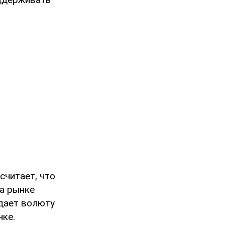
считает, что
на рынке
дает волюту
нке.