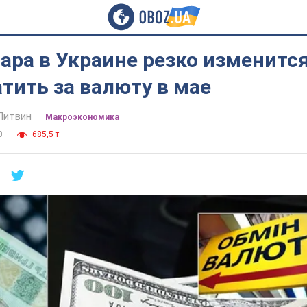
ара в Украине резко изменится
тить за валюту в мае
Литвин
Mакроэкономика
0
685,5 т.