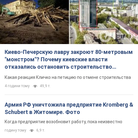
отказались остановить строительство
небоскреба "московского верующего"
Какая реакция Кличко на петицию по отмене строительства
4 години тому
49,9 т.
Армия РФ уничтожила предприятие Kromberg &
Schubert в Житомире. Фото
Когда предприятие возобновит работу, пока неизвестно
годину тому
6,9 т.
МИД Болгарии вызвал украинского посла из-за
инцидента с дроном: что произошло
Беседа состоится 10 августа
4 години тому
7,0 т.