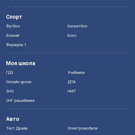
Моя школа
ГДЗ
Учебники
Онлайн уроки
ДПА
ЗНО
НМТ
СНГ решебники
Авто
Тест Драйв
Электромобили
Акции
Сервис
Food Oboz
Рецепты
Напитки
Диеты