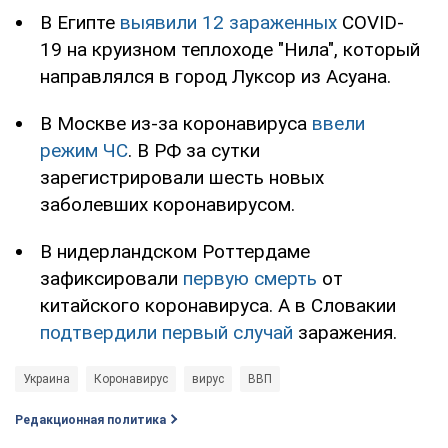
В Египте
выявили 12 зараженных
COVID-
19 на круизном теплоходе "Нила", который
направлялся в город Луксор из Асуана.
В Москве из-за коронавируса
ввели
режим ЧС
. В РФ за сутки
зарегистрировали шесть новых
заболевших коронавирусом.
В нидерландском Роттердаме
зафиксировали
первую смерть
от
китайского коронавируса. А в Словакии
подтвердили первый случай
заражения.
Украина
Коронавирус
вирус
ВВП
Редакционная политика