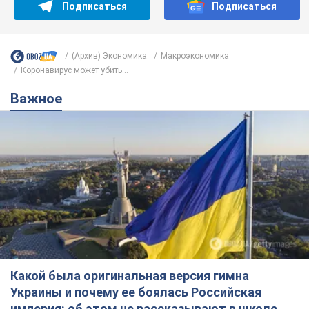
Какой была оригинальная версия гимна
Украины и почему ее боялась Российская
империя: об этом не рассказывают в школе
Государственным символом являются только первый куплет
и припев песни
7 годин тому
33,7 т.
Александру Пономареву – 53: что
известно о трех детях секс-
символа 90-х и как они выглядят