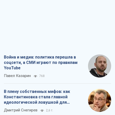
Война и медиа: политика перешла в
соцсети, а СМИ играют по правилам
YouTube
Павел Казарин
768
В плену собственных мифов: как
Константиновка стала главной
идеологической ловушкой для
российских оккупантов
Дмитрий Снегирев
2,6 т.
Рекрутинг: обновленный и, похоже,
полезный вражеский опыт, или
Диалектика требовательной трусости
Александр Кирш
2,2 т.
Ни оружия, ни людей: как Лукашенко