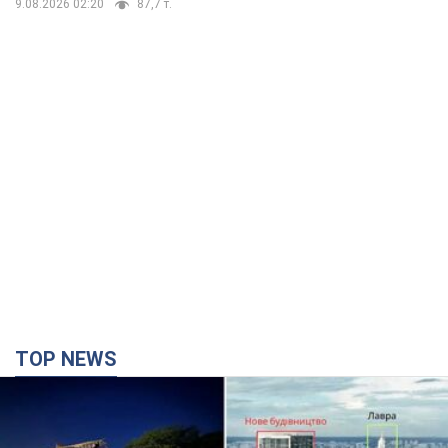
TOP NEWS
Киево-Печерскую лавру закроют 80-метровым
"монстром"? Почему киевские власти