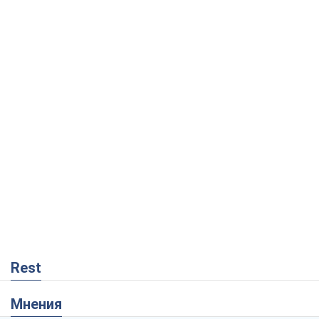
Rest
Мнения
Украинский парадокс, или Почему у
Путина ничего не получилось с
Украиной
Виталий Портников
5,6 т.
Москва выдвигает претензии Пекину:
дружба превращается в зависимость