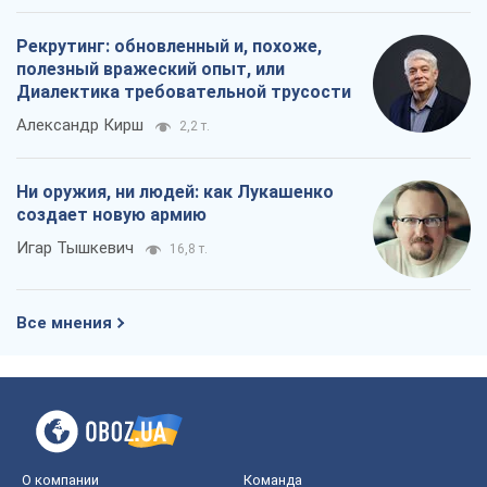
создает новую армию
Игар Тышкевич
16,8 т.
Все мнения
О компании
Команда
Правовая информация
Политика
конфиденциальности
Реклама на сайте
Документы
Редакционная политика
Журналисты OBOZ.UA на месте
событий