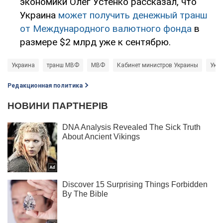
экономики Олег Устенко рассказал, что
Украина
может получить денежный транш
от Международного валютного фонда
в
размере $2 млрд уже к сентябрю.
Украина
транш МВФ
МВФ
Кабинет министров Украины
Укр
Редакционная политика