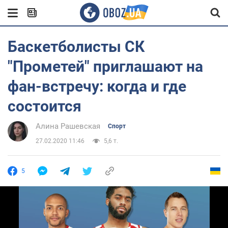
Баскетболисты СК
"Прометей" приглашают на
фан-встречу: когда и где
состоится
Алина Рашевская
Спорт
27.02.2020 11:46
5,6 т.
5