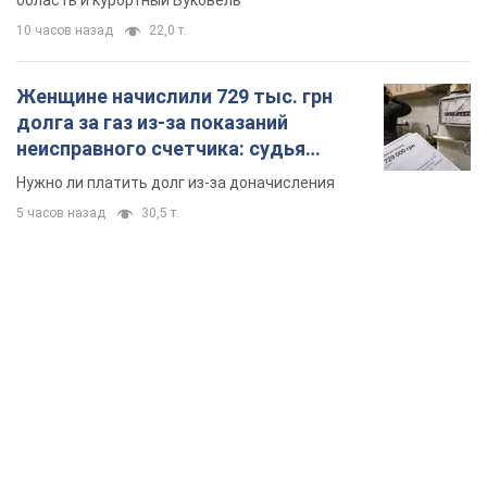
область и курортный Буковель
10 часов назад
22,0 т.
Женщине начислили 729 тыс. грн
долга за газ из-за показаний
неисправного счетчика: судья
вынес неожиданное решение
Нужно ли платить долг из-за доначисления
5 часов назад
30,5 т.