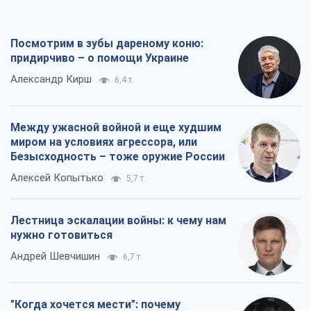
Посмотрим в зубы дареному коню:
придирчиво – о помощи Украине
Александр Кирш
6,4 т.
Между ужасной войной и еще худшим
миром на условиях агрессора, или
Безысходность – тоже оружие России
Алексей Копытько
5,7 т.
Лестница эскалации войны: к чему нам
нужно готовиться
Андрей Шевчишин
6,7 т.
"Когда хочется мести": почему