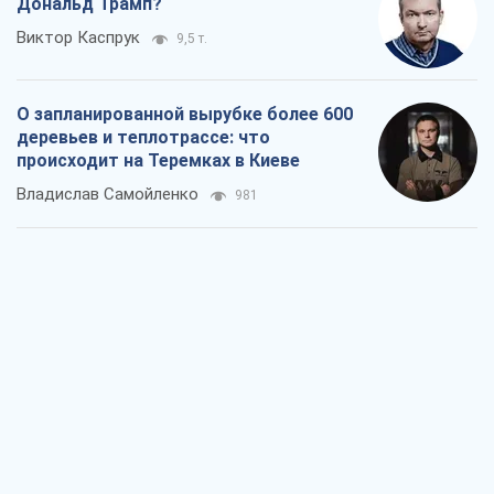
Как атаки Сил обороны Украины
сократили экспорт российских
нефтепродуктов
Андрей Клименко
3,0 т.
Два супертурнира Магучих: спортивній