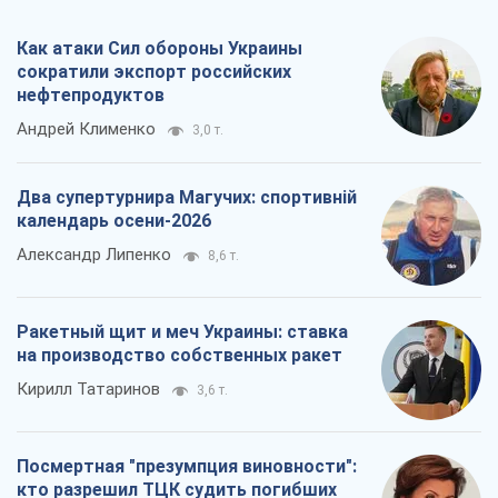
календарь осени-2026
Александр Липенко
8,6 т.
Ракетный щит и меч Украины: ставка
на производство собственных ракет
Кирилл Татаринов
3,6 т.
Посмертная "презумпция виновности":
кто разрешил ТЦК судить погибших
защитников
Марина Ставнійчук
8,2 т.
Все мнения