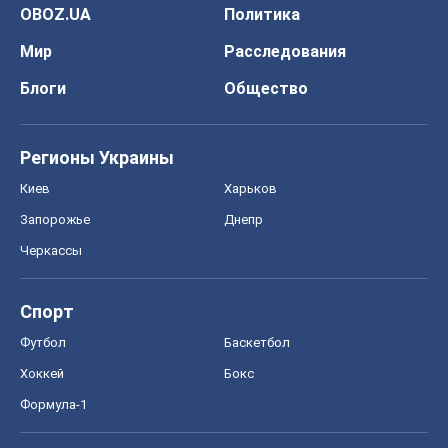
Запорожье
Днепр
Черкассы
Спорт
Футбол
Баскетбол
Хоккей
Бокс
Формула-1
Моя школа
ГДЗ
Учебники
Онлайн уроки
ДПА
ЗНО
НМТ
СНГ решебники