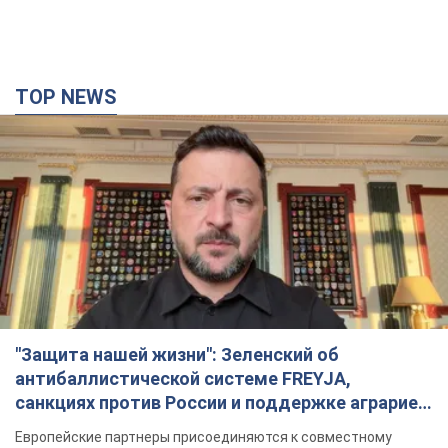
"Защита нашей жизни": Зеленский об
антибаллистической системе FREYJA,
санкциях против России и поддержке аграриев.
Видео
Европейские партнеры присоединяются к совместному
проекту
6.08.2026 20:20
88,9 т.
С 1 сентября украинским учителям повысят
зарплаты: Корецкий раскрыл подробности
Одновременно с повышением зарплат педагогам
правительство объявило об увеличении студенческих
стипендий