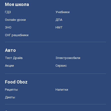
Авто
Тест Драйв
Электромобили
Акции
Сервис
Food Oboz
Рецепты
Напитки
Диеты
Экономика
Рынки и компании
Mакроэкономика
MedOboz
Новости медицины
MAMACLUB