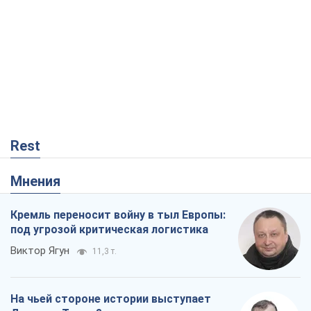
Rest
Мнения
Кремль переносит войну в тыл Европы:
под угрозой критическая логистика
Виктор Ягун
11,3 т.
На чьей стороне истории выступает
Дональд Трамп?
Виктор Каспрук
9,5 т.
О запланированной вырубке более 600
деревьев и теплотрассе: что
происходит на Теремках в Киеве
Владислав Самойленко
981