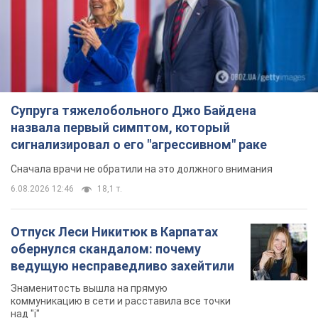
сигнализировал о его "агрессивном" раке
Сначала врачи не обратили на это должного внимания
6.08.2026 12:46
18,1 т.
Отпуск Леси Никитюк в Карпатах
обернулся скандалом: почему
ведущую несправедливо захейтили
Знаменитость вышла на прямую
коммуникацию в сети и расставила все точки
над "i"
6.08.2026 17:32
14,8 т.
"Динамо" с победы стартовало в
квалификации Лиги конференций.
Видео
Матч прошел в Люблине
11 часов назад
3,0 т.