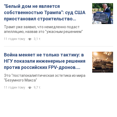
"Белый дом не является
собственностью Трампа": суд США
приостановил строительство
бального зала стоимостью 400 млн
Трамп уже заявил, что немедленно подаст
долларов
апелляцию, назвав это "ужасным решением"
11 годин тому
3,1 т.
Война меняет не только тактику: в
НГУ показали инженерные решения
против российских FPV-дронов.
Фото
Это "постапокалиптическая эстетика из мира
"Безумного Макса"
11 годин тому
9,7 т.