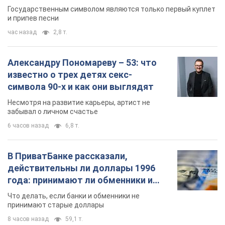
Государственным символом являются только первый куплет
и припев песни
час назад
2,8 т.
Александру Пономареву – 53: что
известно о трех детях секс-
символа 90-х и как они выглядят
Несмотря на развитие карьеры, артист не
забывал о личном счастье
6 часов назад
6,8 т.
В ПриватБанке рассказали,
действительны ли доллары 1996
года: принимают ли обменники и
банки такие купюры
Что делать, если банки и обменники не
принимают старые доллары
8 часов назад
59,1 т.