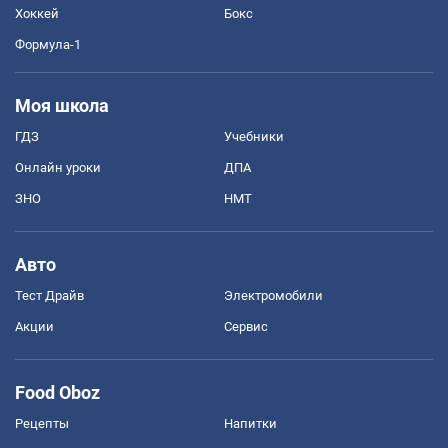
Хоккей
Бокс
Формула-1
Моя школа
ГДЗ
Учебники
Онлайн уроки
ДПА
ЗНО
НМТ
Авто
Тест Драйв
Электромобили
Акции
Сервис
Food Oboz
Рецепты
Напитки