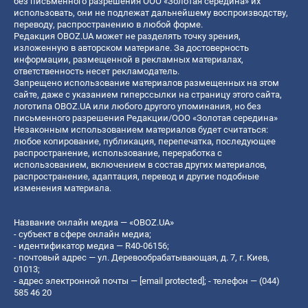
без письменного разрешения ООО «Золотая середина» их
использовать, они не подлежат дальнейшему воспроизводству,
переводу, распространению в любой форме.
Редакция OBOZ.UA может не разделять точку зрения,
изложенную в авторском материале. За достоверность
информации, размещенной в рекламных материалах,
ответственность несет рекламодатель.
Запрещено использование материалов размещенных на этом
сайте, даже с указанием гиперссылки на страницу этого сайта,
логотипа OBOZ.UA или любого другого упоминания, но без
письменного разрешения Редакции/ООО «Золотая середина»
Незаконным использованием материалов будет считаться:
любое копирование, публикация, перепечатка, последующее
распространение, использование, переработка с
использованием, включением в состав других материалов,
распространение, адаптация, перевод и другие подобные
изменения материала.
Название онлайн медиа — «OBOZ.UA»
- субъект в сфере онлайн медиа;
- идентификатор медиа — R40-06156;
- почтовый адрес — ул. Деревообрабатывающая, д. 7, г. Киев,
01013;
- адрес электронной почты —
[email protected]
; - телефон — (044)
585 46 20