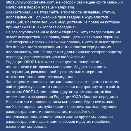
https://www.obozrevatel.com
, на которой размещен оригинальный
материал в первом абзаце материала.
Все материалы на этом сайте, в том числе интервью, статьи,
исследования – служебные произведения журналистов
редакции, исключительные имущественные права на которые
принадлежат ООО «Золотая середина».
На все опубликованные фотоматериалы Getty Images редакция
имеет имущественные права, защищаемые законом Украины
«Об авторских правах и смежных правах», никто не имеет права
без письменного разрешения ООО «Золотая середина» их
использовать, они не подлежат дальнейшему воспроизводству,
переводу, распространению в любой форме.
Редакция OBOZ.UA может не разделять точку зрения,
изложенную в авторском материале. За достоверность
информации, размещенной в рекламных материалах,
ответственность несет рекламодатель.
Запрещено использование материалов размещенных на этом
сайте, даже с указанием гиперссылки на страницу этого сайта,
логотипа OBOZ.UA или любого другого упоминания, но без
письменного разрешения Редакции/ООО «Золотая середина»
Незаконным использованием материалов будет считаться:
любое копирование, публикация, перепечатка, последующее
распространение, использование, переработка с
использованием, включением в состав других материалов,
распространение, адаптация, перевод и другие подобные
изменения материала.