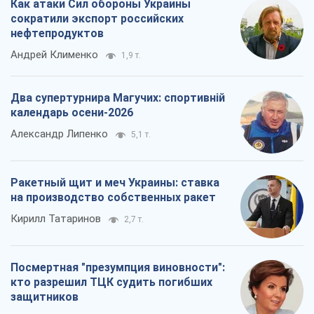
Как атаки Сил обороны Украины
сократили экспорт российских
нефтепродуктов
Андрей Клименко
1,9 т.
Два супертурнира Магучих: спортивній
календарь осени-2026
Александр Липенко
5,1 т.
Ракетный щит и меч Украины: ставка
на производство собственных ракет
Кирилл Татаринов
2,7 т.
Посмертная "презумпция виновности":
кто разрешил ТЦК судить погибших
защитников