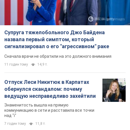
Супруга тяжелобольного Джо Байдена
назвала первый симптом, который
сигнализировал о его "агрессивном" раке
Сначала врачи не обратили на это должного внимания
11 годин тому
14,9 т.
Отпуск Леси Никитюк в Карпатах
обернулся скандалом: почему
ведущую несправедливо захейтили
Знаменитость вышла на прямую
коммуникацию в сети и расставила все точки
над "i"
7 годин тому
11,8 т.