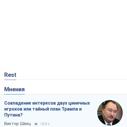
Rest
Мнения
Совпадение интересов двух циничных
игроков или тайный план Трампа и
Путина?
Виктор Швец
10,5 т.
Минск готовится к функционированию
в условиях масштабного военного
кризиса
Александр Левченко
15,7 т.
Ни оружия, ни людей: как Лукашенко