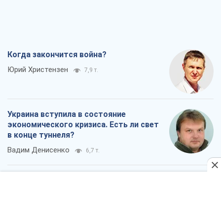
Украина вступила в состояние
экономического кризиса. Есть ли свет
в конце туннеля?
Вадим Денисенко
6,7 т.
Чей будет Крым, тот и победит (NSJ), а
украинских футбольных чиновников
могут назвать убийцами
Александр Кирш
6,5 т.
Запад проспал угрозу: Россия может
проверить НАТО войной
Леонид Невзлин
8,0 т.
Все мнения