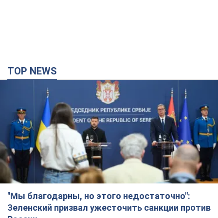
"Мы благодарны, но этого недостаточно":
Зеленский призвал ужесточить санкции против
России
Президент поблагодарил европейских партнеров за
финансовую поддержку
5 часов назад
65,9 т.
Украина приобрела у Турции 70 баллистических
ракет и многое другое вооружение: в Госдепе
США обнародовали список