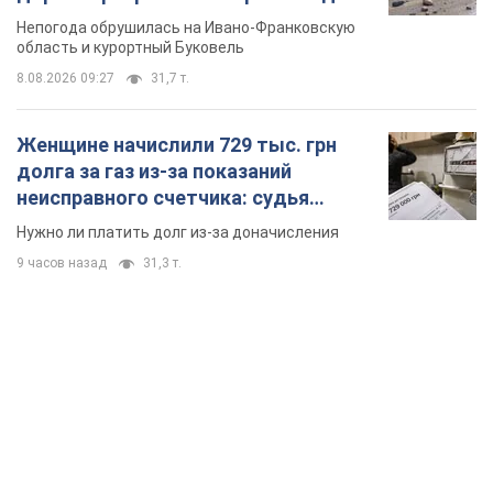
вынес неожиданное решение
Нужно ли платить долг из-за доначисления
9 часов назад
31,3 т.
TOP NEWS