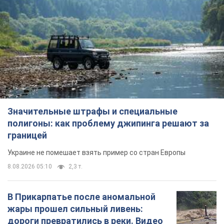
Значительные штрафы и специальные
полигоны: как проблему джипинга решают за
границей
Украине не помешает взять пример со стран Европы
8.08.2026 05:10
2,3 т.
В Прикарпатье после аномальной
жары прошел сильный ливень:
дороги превратились в реки. Видео
Непогода обрушилась на Ивано-Франковскую
область и курортный Буковель
8.08.2026 09:27
31,7 т.
Женщине начислили 729 тыс. грн
долга за газ из-за показаний
неисправного счетчика: судья