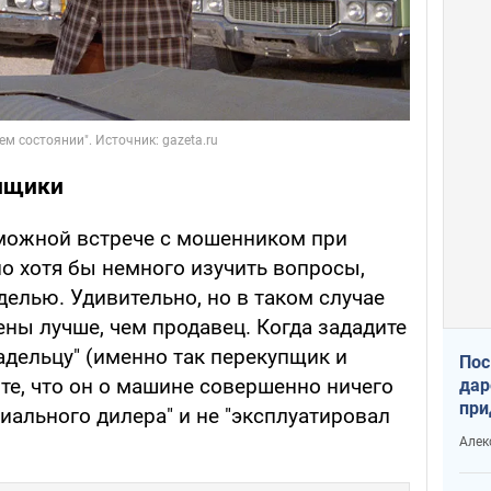
пщики
можной встрече с мошенником при
о хотя бы немного изучить вопросы,
елью. Удивительно, но в таком случае
ены лучше, чем продавец. Когда зададите
дельцу" (именно так перекупщик и
Пос
ите, что он о машине совершенно ничего
дар
при
циального дилера" и не "эксплуатировал
Укр
Алек