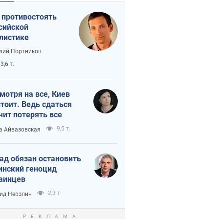
 противостоять
сийской
листике
лий Портников
3,6 т.
мотря на все, Киев
тоит. Ведь сдаться
чит потерять все
9,5 т.
а Айвазовская
ад обязан остановить
инский геноцид
аинцев
2,3 т.
ид Невзлин