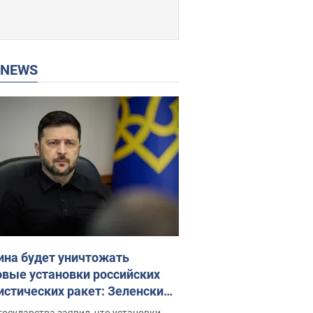
P NEWS
ина будет уничтожать
овые установки российских
истических ракет: Зеленский
ел заседание СНБО
государства заявил, что установки