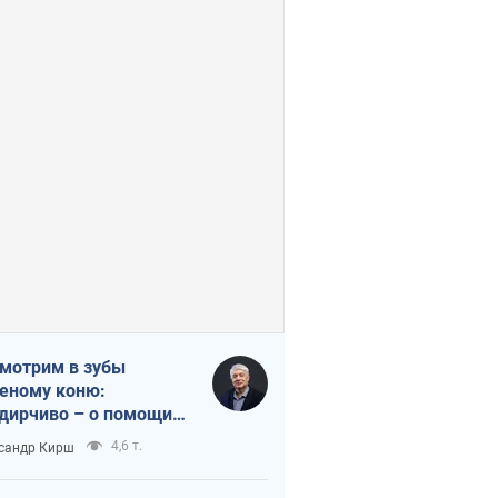
мотрим в зубы
еному коню:
дирчиво – о помощи
аине
4,6 т.
сандр Кирш