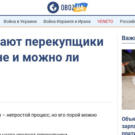
Война в Украине
Война Израиля и Ирана
VENETO
Россий
Важ
ают перекупщики
не и можно ли
– непростой процесс, но его порой можно
Объя
зарп
плат
е часто орудуют перекупщики