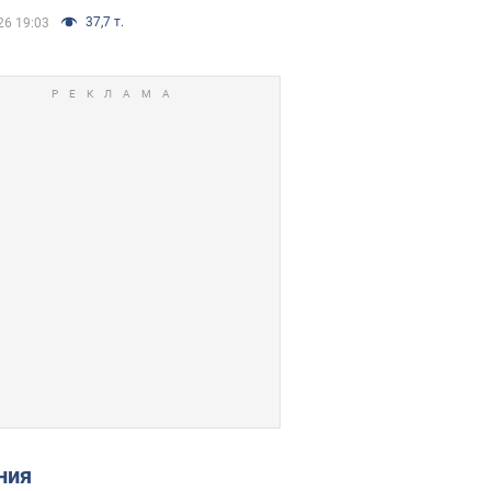
37,7 т.
26 19:03
ения