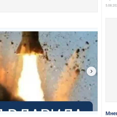
5.08.20
Мн