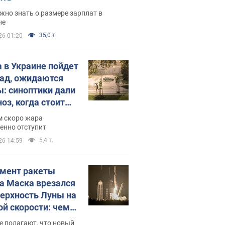
жно знать о размере зарплат в
не
35,0 т.
26 01:20
 в Украине пойдет
пад, ожидаются
ы: синоптики дали
оз, когда стоит
ать изменения
м скоро жара
ды
енно отступит
5,4 т.
26 14:59
мент ракеты
а Маска врезался
верхность Луны на
ой скорости: чем
закончилось
е полагают, что новый