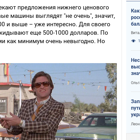
екают предложения нижнего ценового
Как
ые машины выглядят "не очень", значит,
рос
0 и выше – уже интересно. Для своего
бал
акидывают еще 500-1000 долларов. По
Вита
ими как минимум очень невыгодно. Но
1
Нес
выс
зна
Ольг
Зап
пут
укр
Леон