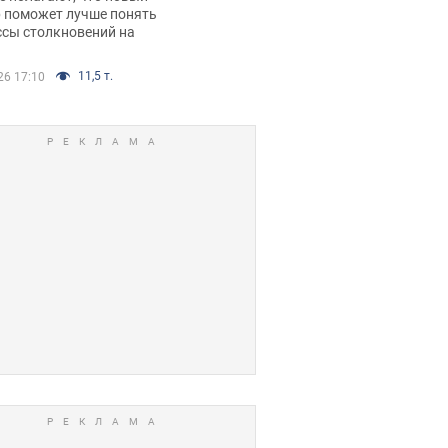
р поможет лучше понять
ссы столкновений на
11,5 т.
26 17:10