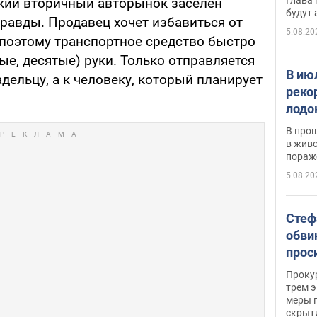
ский вторичный авторынок заселен
будут
равды. Продавец хочет избавиться от
5.08.20
поэтому транспортное средство быстро
ые, десятые) руки. Только отправляется
В ию
дельцу, а к человеку, который планирует
реко
лодо
обна
В про
в живо
пораж
5.08.20
Стеф
обви
прос
млн 
Прокур
трем э
меры п
скрыт