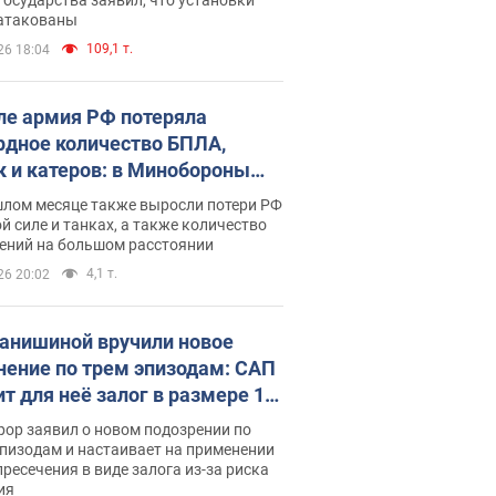
 атакованы
109,1 т.
26 18:04
ле армия РФ потеряла
рдное количество БПЛА,
к и катеров: в Минобороны
родовали статистику
шлом месяце также выросли потери РФ
й силе и танках, а также количество
ений на большом расстоянии
4,1 т.
26 20:02
анишиной вручили новое
нение по трем эпизодам: САП
ит для неё залог в размере 15
грн
ор заявил о новом подозрении по
пизодам и настаивает на применении
ресечения в виде залога из-за риска
ия