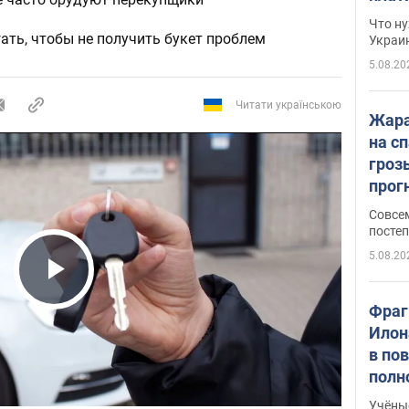
Что ну
гать, чтобы не получить букет проблем
Украи
5.08.20
Читати українською
Жара
на с
гроз
прогн
ожид
Совсе
пого
постеп
5.08.20
Play Video
Фраг
Илон
в по
полн
всё 
Учёны