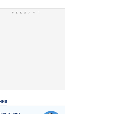
ения
сия теряет