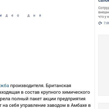
сало
оско
Сотру
посл
внешн
идео дня
что у 
разг
Фото
7.0
ужба
производителя. Британская
 входящая в состав крупного химического
брела полный пакет акции предприятия
ет на себя управление заводом в Амбахе в