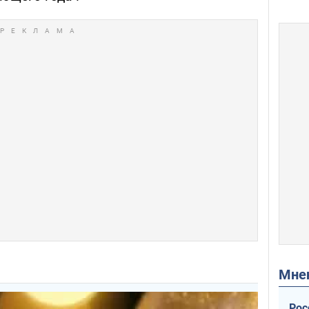
Мн
Рос