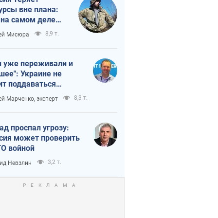
урсы вне плана:
 на самом деле
тует темп войны
8,9 т.
ей Мисюра
 уже переживали и
шее": Украине не
ит поддаваться
аянию из-за
8,3 т.
ей Марченко, эксперт
етного террора
ад проспал угрозу:
сия может проверить
О войной
3,2 т.
ид Невзлин