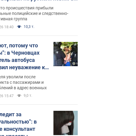
рутке: полиция составила
сто происшествия прибыли
нистративный протокол.
ьные полицейские и следственно-
тивная группа
о
10,3 т.
26 18:40
ют, потому что
ы": в Черновцах
тель автобуса
вил неуважение к
инским военным и
ля уволили после
тился за это.
икта с пассажирами и
лений в адрес военных
о
9,0 т.
26 15:47
следит за
уальностью": в
е консультант