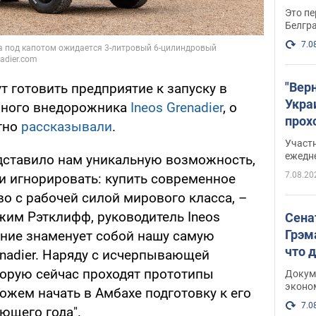
Это пе
Белгр
7.0
"Вер
 готовить предприятие к запуску в
Укра
много внедорожника
Ineos Grenadier
, о
прох
тно
рассказывали
.
плак
Участ
ежедн
дставило нам уникальную возможность,
7.08.20
и игнорировать: купить современное
о с рабочей силой мирового класса, –
жим Рэтклифф, руководитель Ineos
Сена
Грэм
ение знаменует собой нашу самую
что 
enadier. Наряду с исчерпывающей
орую сейчас проходят прототипы
Докум
эконо
ожем начать в Амбахе подготовку к его
7.0
ющего года".