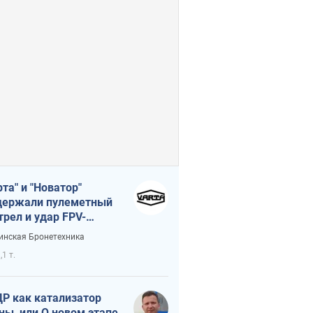
рта" и "Новатор"
ержали пулеметный
трел и удар FPV-
на, сохранив жизнь
инская Бронетехника
церу ВСУ
,1 т.
Р как катализатор
ны, или О новом этапе