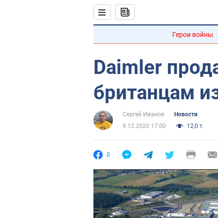
Герои войны
Daimler прод
британцам из
Сергей Иванов
Новости
9.12.2020 17:00
12,0 т.
0