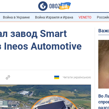
Война в Украине
Война Израиля и Ирана
VENETO
Россий
Важ
ал завод Smart
 Ineos Automotive
Читати українською
Во Л
спро
разг