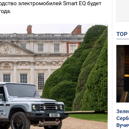
дство электромобилей Smart EQ будет
ода.
TO
Зеле
Серб
Вучи