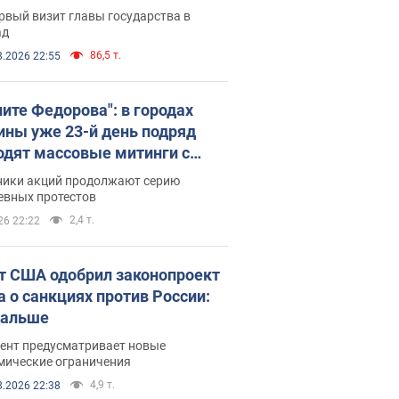
рвый визит главы государства в
ад
86,5 т.
8.2026 22:55
ните Федорова": в городах
ины уже 23-й день подряд
одят массовые митинги с
атами. Фото и видео
ники акций продолжают серию
евных протестов
2,4 т.
26 22:22
т США одобрил законопроект
а о санкциях против России:
дальше
ент предусматривает новые
мические ограничения
4,9 т.
8.2026 22:38