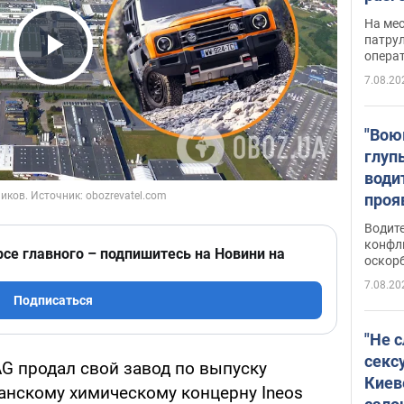
марш
На ме
адми
патрул
опера
Виде
Play Video
7.08.20
"Вою
глуп
води
проя
укра
Водите
попла
конфл
рсе главного – подпишитесь на Новини на
оскорб
Виде
7.08.20
Подписаться
"Не 
секс
AG продал свой завод по выпуску
Киев
анскому химическому концерну Ineos