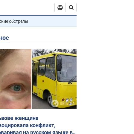
ские обстрелы
ное
ьвове женщина
воцировала конфликт,
оваривая на русском языке в