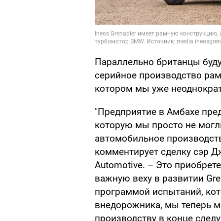
Параллельно британцы будут
серийное производство ра
котором мы уже неоднокра
"Предприятие в Амбахе пре
которую мы просто не могл
автомобильное производств
комментирует сделку сэр Д
Automotive. – Это приобрет
важную веху в развитии Gr
программой испытаний, кот
внедорожника, мы теперь м
производству в конце следу