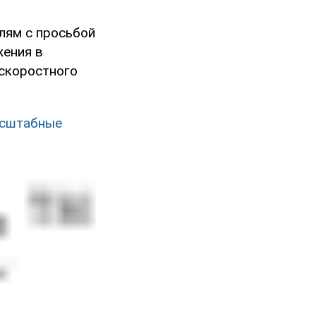
лям с просьбой
ения в
 скоростного
асштабные