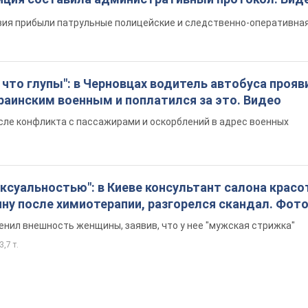
ия прибыли патрульные полицейские и следственно-оперативная
что глупы": в Черновцах водитель автобуса прояв
раинским военным и поплатился за это. Видео
сле конфликта с пассажирами и оскорблений в адрес военных
ексуальностью": в Киеве консультант салона крас
ну после химиотерапии, разгорелся скандал. Фот
енил внешность женщины, заявив, что у нее "мужская стрижка"
3,7 т.