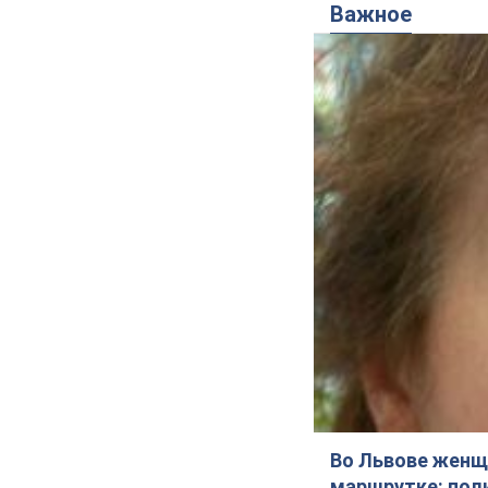
Важное
Во Львове женщи
маршрутке: пол