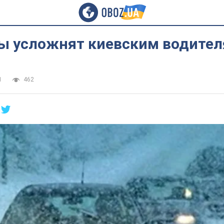
ы усложнят киевским водите
1
462