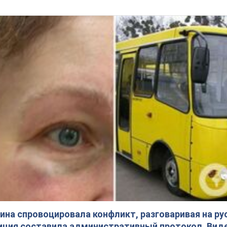
на спровоцировала конфликт, разговаривая на ру
иция составила административный протокол. Вид