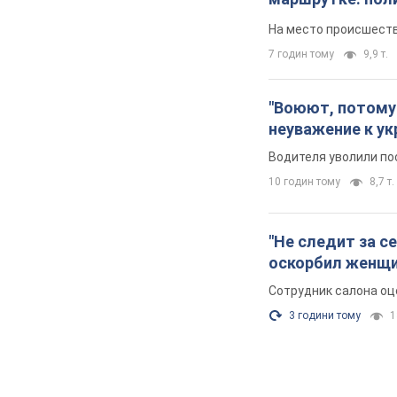
На место происшеств
7 годин тому
9,9 т.
"Воюют, потому 
неуважение к ук
Водителя уволили по
10 годин тому
8,7 т.
"Не следит за с
оскорбил женщи
Сотрудник салона оц
3 години тому
1