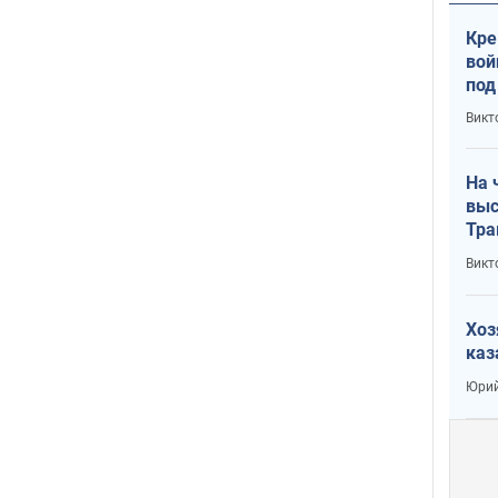
Кре
вой
под
кри
Викт
лог
На 
выс
Тра
Викт
Хоз
каз
Юрий