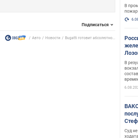
опер
В пром
пожар
6.0
Подписаться
Росс
Авто
Новости
Bugatti готовит абсолютно...
желе
Лозо
есть
В рез
вокзал
состав
време
6.08.20
ВАКС
посл
Стеф
деле
Суд н
ходат