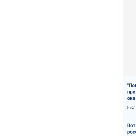
"По
при
ока
Русл
Вот
рос