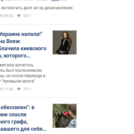
с неожиданное решение
ли платить долг из-за доначисления
6,0 т.
26 09:53
 Украина напала!"
на Вояж
блачила киевского
, которого
омбировали": он
метила артистка,
 русского не знал,
ель был поклонником
ы, но после переезда в
перь хочет
 "промыли мозги"
цида украинцев
3,3 т.
26 11:42
 обессилен": в
ине спасли
ного грифа,
авшего для себя