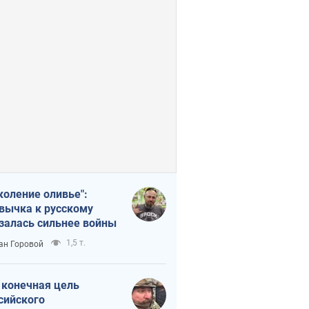
коление оливье":
вычка к русскому
залась сильнее войны
1,5 т.
ан Горовой
 конечная цель
сийского