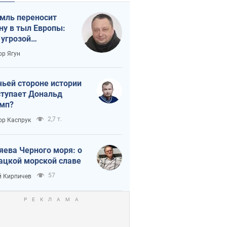
мль переносит
ну в тыл Европы:
 угрозой
тическая
ор Ягун
истика
чьей стороне истории
тупает Дональд
мп?
2,7 т.
ор Каспрук
яева Черного моря: о
ацкой морской славе
57
 Кирпичев