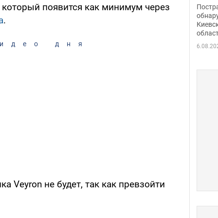
нети
 который появится как минимум через
Постр
Фото
обнар
a
.
Киевс
облас
идео дня
6.08.20
а Veyron не будет, так как превзойти