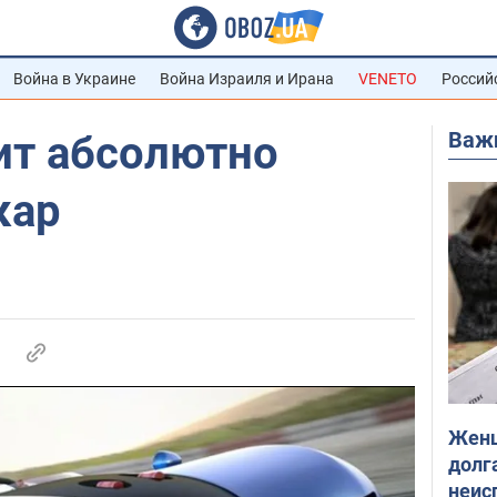
Война в Украине
Война Израиля и Ирана
VENETO
Россий
Важ
вит абсолютно
кар
Женщ
долга
неис