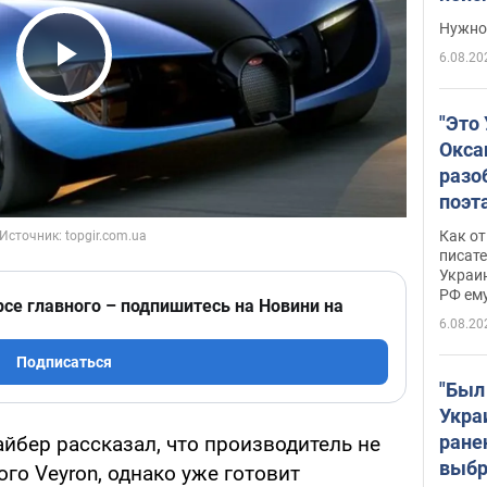
выне
Нужно 
6.08.20
Play Video
"Это
Окса
разо
поэта
"заз
Как от
даже
писат
Украин
а те
РФ ему
гено
рсе главного – подпишитесь на Новини на
6.08.20
Подписаться
"Был
Укра
ране
айбер рассказал, что производитель не
выбр
го Veyron, однако уже готовит