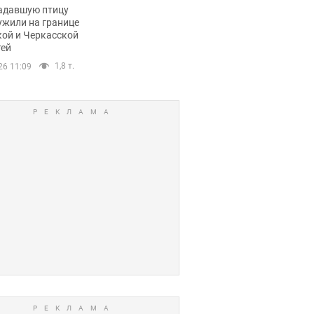
пичный маршрут.
адавшую птицу
ужили на границе
кой и Черкасской
тей
1,8 т.
26 11:09