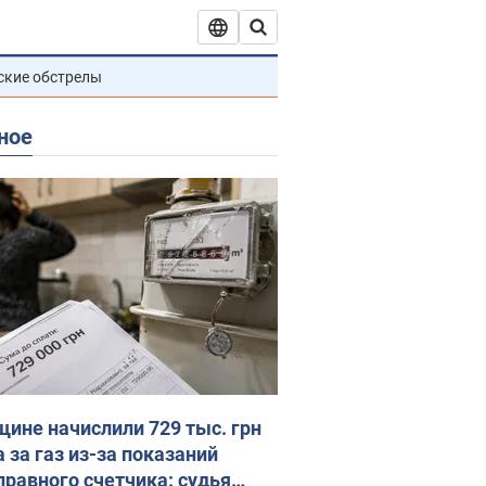
ские обстрелы
ное
ине начислили 729 тыс. грн
 за газ из-за показаний
правного счетчика: судья