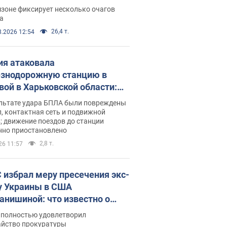
ации. Фото и видео
зоне фиксирует несколько очагов
а
26,4 т.
8.2026 12:54
ия атаковала
знодорожную станцию в
вой в Харьковской области:
 погибшие и раненые
ультате удара БПЛА были повреждены
, контактная сеть и подвижной
; движение поездов до станции
нно приостановлено
2,8 т.
26 11:57
 избрал меру пресечения экс-
у Украины в США
анишиной: что известно о
е полностью удовлетворил
айство прокуратуры