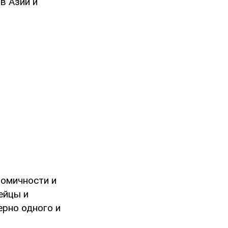
в Азии и
номичности и
ейцы и
ерно одного и