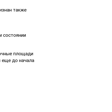
изнан также
м состоянии
вочные площади
 еще до начала