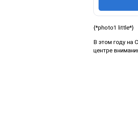
{*photo1 little*}
В этом году на
центре внимани