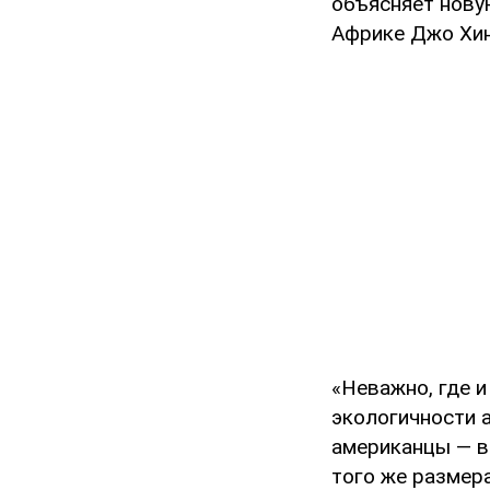
объясняет нову
Африке Джо Хин
«Неважно, где и
экологичности 
американцы — в
того же размера