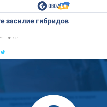
е засилие гибридов
29
537