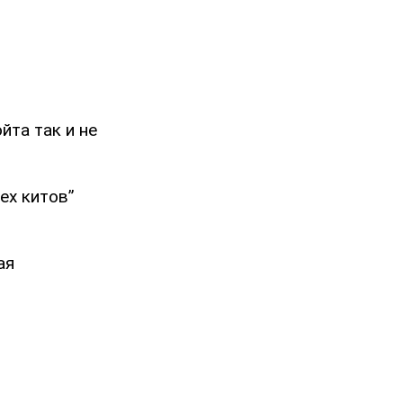
йта так и не
ех китов”
ая