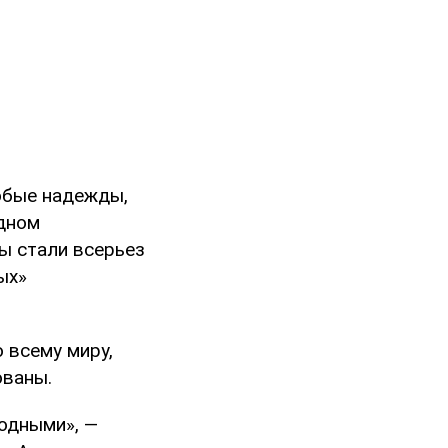
обые надежды,
одном
ы стали всерьез
ых»
 всему миру,
ованы.
ходными», —