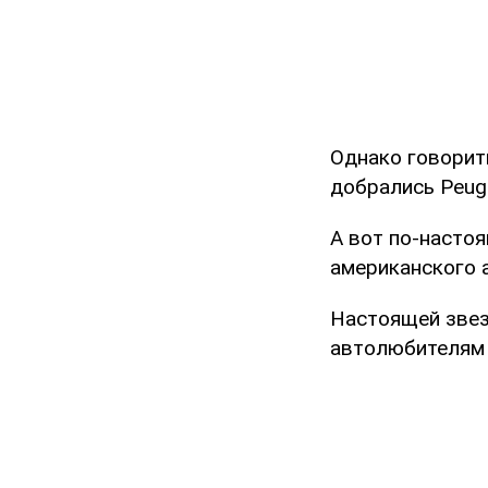
Однако говорить
добрались Peugeo
А вот по-насто
американского 
Настоящей звез
автолюбителям –