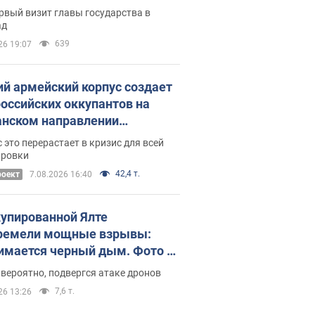
рвый визит главы государства в
ад
639
26 19:07
ий армейский корпус создает
российских оккупантов на
нском направлении
ический дискомфорт: как это
 это перерастает в кризис для всей
ось
ировки
42,4 т.
роект
7.08.2026 16:40
купированной Ялте
ремели мощные взрывы:
имается черный дым. Фото и
о
 вероятно, подвергся атаке дронов
7,6 т.
26 13:26