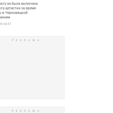
ько получала
лату не была включена
ца
та артистки за время
ы в Черновицкой
монии
26 04:01