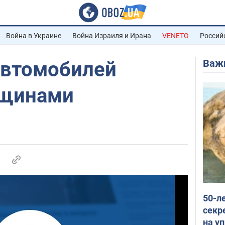
Война в Украине
Война Израиля и Ирана
VENETO
Россий
Важ
автомобилей
нщинами
50-л
секр
на уп