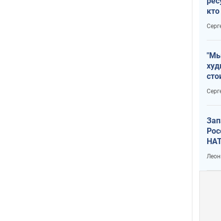
рес
кто
дик
Серг
"Мы
худ
сто
отч
Серг
рак
Зап
Рос
НАТ
Леон