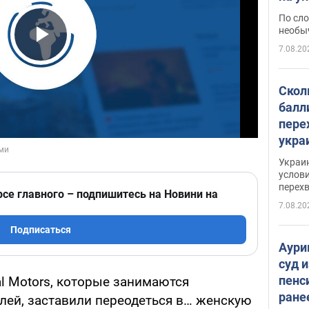
моло
По сло
необы
7.08.20
Play Video
Скол
балл
пере
укра
июле
Украи
назв
услови
перех
рсе главного – подпишитесь на Новини на
7.08.20
Подписаться
Аури
суд 
пенс
l Motors, которые занимаются
ране
ей, заставили переодеться в… женскую