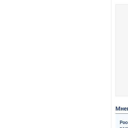
Мн
Рос