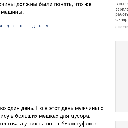
скол
жчины должны были понять, что же
В вып
певи
зарпла
м машины.
работ
филар
идео дня
8.08.20
о один день. Но в этот день мужчины с
фису в больших мешках для мусора,
латья, а у них на ногах были туфли с