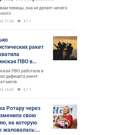
дость, ведь у нее нет детей
вам певицы, она не делает ничего
чного
4,1 т.
26 17:39
ько
истических ракет
хватила
инская ПВО в
: в Минобороны
нская ПВО работала в
али цифру
ях дефицита ракет-
ватчиков
6,7 т.
26 15:09
ка Ротару через
изменила свою
ию, на которую
е жаловалась: