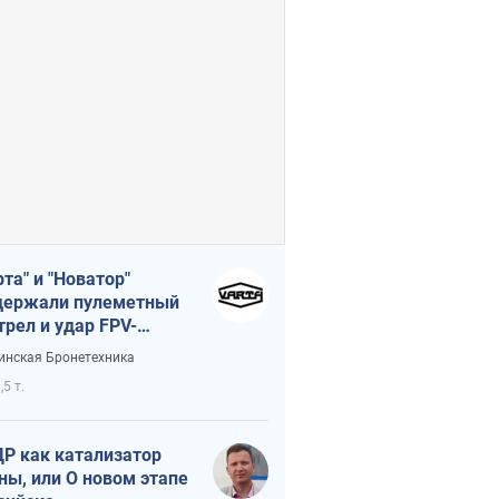
рта" и "Новатор"
ержали пулеметный
трел и удар FPV-
на, сохранив жизнь
инская Бронетехника
церу ВСУ
,5 т.
Р как катализатор
ны, или О новом этапе