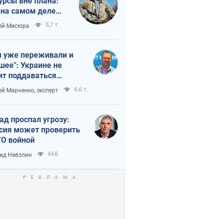
урсы вне плана:
 на самом деле
тует темп войны
5,7 т.
ей Мисюра
 уже переживали и
шее": Украине не
ит поддаваться
аянию из-за
6,6 т.
ей Марченко, эксперт
етного террора
ад проспал угрозу:
сия может проверить
О войной
666
ид Невзлин