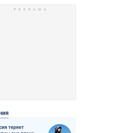
ения
сия теряет