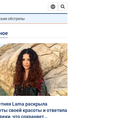
ские обстрелы
ное
етняя Lama раскрыла
еты своей красоты и ответила
реки, что сохраняет