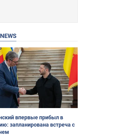
P NEWS
нский впервые прибыл в
ию: запланирована встреча с
чем