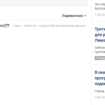
Это пе
Белгр
7.08.20
Подписаться
Авто
Новости
Создателей автомобилей сделали...
Трет
для 
Лима
крит
Сейчас
удал
групп
Спецп
В ок
прог
подн
виде
Город,
7.08.20