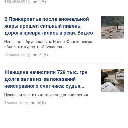
8.08.2026 05:10
1,9 т.
В Прикарпатье после аномальной
жары прошел сильный ливень:
дороги превратились в реки. Видео
Непогода обрушилась на Ивано-Франковскую
область и курортный Буковель
10 часов назад
21,9 т.
Женщине начислили 729 тыс. грн
долга за газ из-за показаний
неисправного счетчика: судья
вынес неожиданное решение
Нужно ли платить долг из-за доначисления
5 часов назад
30,5 т.